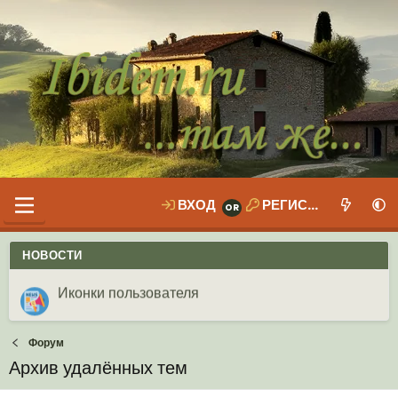
ВХОД
РЕГИСТРАЦИЯ
НОВОСТИ
Ваши собственные смайлики
Иконки пользователя
Аналитика от Ассистента
Новая система рейтинга (оценок) на форуме
Форум
Архив удалённых тем