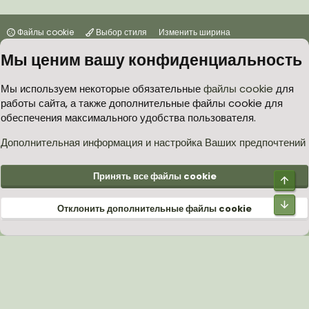
Файлы cookie
Выбор стиля
Изменить ширина
Мы ценим вашу конфиденциальность
Условия и правила
Политика в отношении обработки персональных данных
Мы используем некоторые обязательные
файлы cookie
для
работы сайта, а также дополнительные файлы cookie для
Согласие на обработку персональных данных
Помощь
Главная
обеспечения максимального удобства пользователя.
R
S
S
Дополнительная информация и настройка Ваших предпочтений
®
Community platform by XenForo
© 2010-2026 XenForo Ltd.
Принять все файлы cookie
Верх
Низ
Отклонить дополнительные файлы cookie