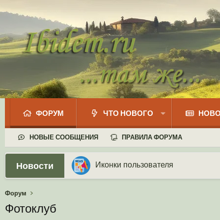
ФОРУМ
ЧТО НОВОГО
НОВО
НОВЫЕ СООБЩЕНИЯ
ПРАВИЛА ФОРУМА
Новости
Ваши собственные смайлики
Иконки пользователя
Аналитика от Ассистента
Новая система рейтинга (оценок
Форум
Фотоклуб