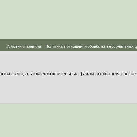
Условия и правила
Политика в отношении обработки персональных 
®
Community platform by XenForo
© 2010-2026 XenForo Ltd.
боты сайта, а также дополнительные файлы cookie для обеспе