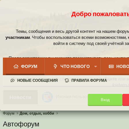
Добро пожаловать
Темы, сообщения и весь другой контент на нашем фору
участникам
. Чтобы воспользоваться всеми возможностями,
войти в систему под своей учётной з
После регистрации вы сможете просматривать весь контент
сообщест
ФОРУМ
ЧТО НОВОГО
НОВО
Пожалуйста, используя следующие кнопки,
войдите
или
з
НОВЫЕ СООБЩЕНИЯ
ПРАВИЛА ФОРУМА
ibidem.r
Ваши собственные смайлики
Новости
Вход
Иконки пользователя
Аналитика от Ассистента
Новая система рейтинга (оценок
Форум
Дом, отдых, хобби
Автофорум