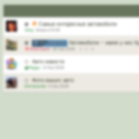
Самые интересные автомобили
🟢
Seryj
Вчера в 10:05
Автомобили - какое у них 
🟢
ОБСУЖДЕНИЕ
OnlyTouch
26 Апр 2026
2
3
4
Авто новости
⚪
Mggu
21 Апр 2026
Фото ваших авто
⚪
DonQuixote
4 Апр 2026