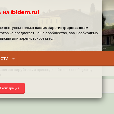
 на ibidem.ru!
ме доступны только
нашим зарегистрированным
 которые предлагает наше сообщество, вам необходимо
аписью или зарегистрироваться.
, писать комментарии к темам и взаимодействовать с
вом.
СТИ
арегистрируйтесь
и присоединяйтесь к сообществу
u.
Регистрация
) на форуме