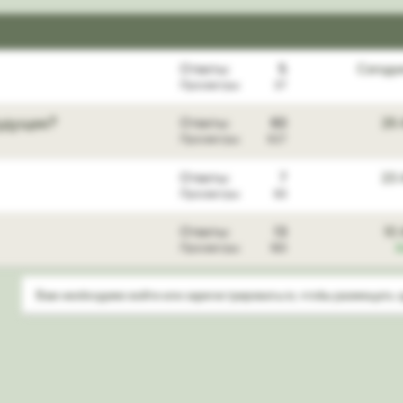
Ответы
5
Сегодн
Просмотры
37
будущее?
Ответы
60
29 
Просмотры
627
Ответы
7
23 
Просмотры
93
Ответы
13
10
Просмотры
183
D
Вам необходимо войти или зарегистрироваться, чтобы размещать 