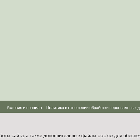
Условия и правила
Политика в отношении обработки персональных 
®
Community platform by XenForo
© 2010-2026 XenForo Ltd.
боты сайта, а также дополнительные файлы cookie для обеспе