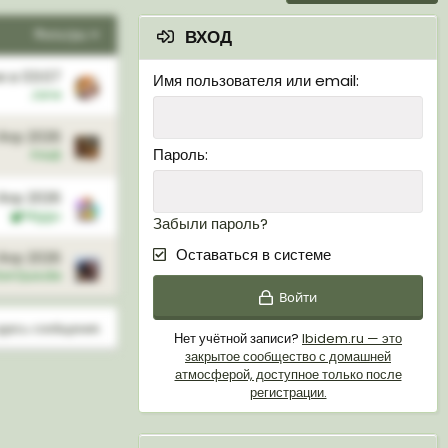
Фильтры
ВХОД
я в 03:07
Имя пользователя или email
Jane
Апр 2026
Пароль
Альф
Апр 2026
Mggu
Забыли пароль?
Оставаться в системе
 Апр 2026
onQuixote
Войти
здесь сообщения.
Нет учётной записи?
Ibidem.ru — это
закрытое сообщество с домашней
атмосферой, доступное только после
регистрации.