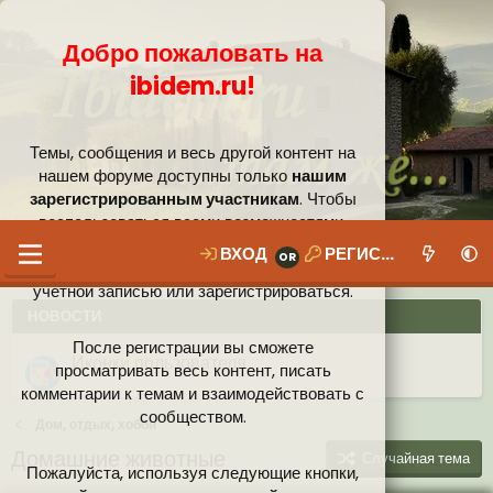
Добро пожаловать на
ibidem.ru!
Темы, сообщения и весь другой контент на
нашем форуме доступны только
нашим
зарегистрированным участникам
. Чтобы
воспользоваться всеми возможностями,
которые предлагает наше сообщество, вам
ВХОД
РЕГИСТРАЦИЯ
необходимо войти в систему под своей
учётной записью или зарегистрироваться.
НОВОСТИ
После регистрации вы сможете
Ваши собственные смайлики
просматривать весь контент, писать
комментарии к темам и взаимодействовать с
Иконки пользователя
Аналитика от Ассистента
Новая система рейтинга (оценок) на форуме
сообществом.
Дом, отдых, хобби
Домашние животные
Случайная тема
Пожалуйста, используя следующие кнопки,