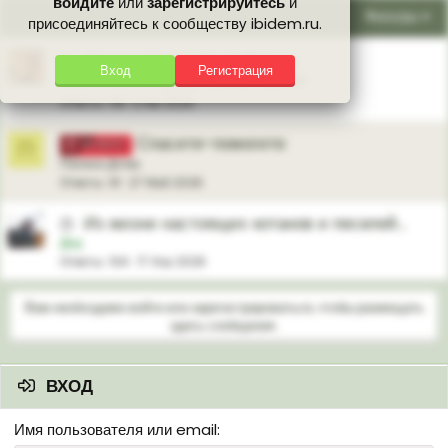
войдите
или
зарегистрируйтесь
и
Фильтры
присоединяйтесь к сообществу ibidem.ru.
Наши домашние любимцы
🕒
Вход
Регистрация
Скрип колеса
кошки
рыбки
собаки
Ответы
119
2 Авг 2026
Спасите-помогите
П
ВАЖНО
Папина Дочка
Ответы
91
27 Май 2026
Из жизни настоящих котанов и песелей...
🕒
Дед
Ответы
104
17 Апр 2026
Вам необходимо войти или зарегистрироваться, чтобы размещать
здесь сообщения.
ВХОД
Имя пользователя или email