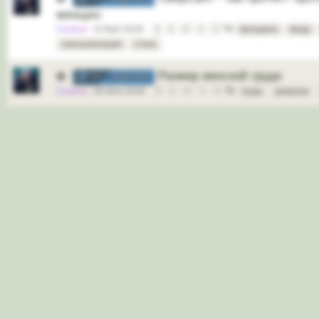
женщин
Селена
12 Май 2026
8
9
10
11
12
женщина
мода
сексуализация
стиль
Размер женской груди
🟢
ОБСУЖДЕНИЕ
Селена
28 Фев 2026
8
9
10
11
12
грудь
девушка