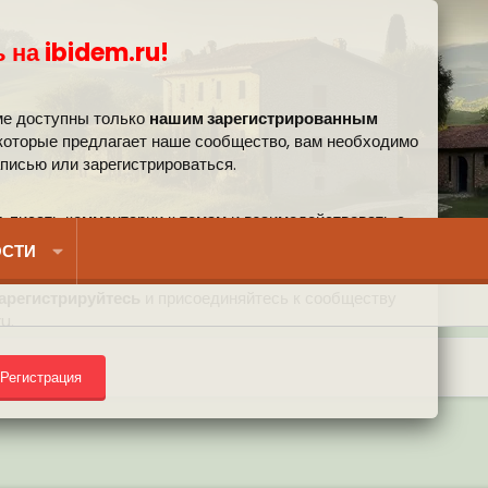
 на ibidem.ru!
ме доступны только
нашим зарегистрированным
 которые предлагает наше сообщество, вам необходимо
аписью или зарегистрироваться.
, писать комментарии к темам и взаимодействовать с
вом.
СТИ
арегистрируйтесь
и присоединяйтесь к сообществу
u.
Регистрация
) на форуме