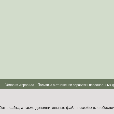
Условия и правила
Политика в отношении обработки персональных 
®
Community platform by XenForo
© 2010-2026 XenForo Ltd.
боты сайта, а также дополнительные файлы cookie для обеспе