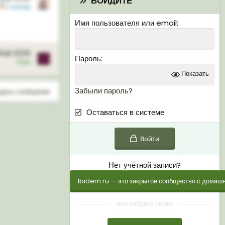
ВОЙДИТЕ
Степлер
Имя пользователя или email
Май 2026
Пароль
О
Олег
Показать
Забыли пароль?
здесь сообщения.
Оставаться в системе
Войти
Нет учётной записи?
Ibidem.ru — это закрытое сообщество с домашн
или войдите через