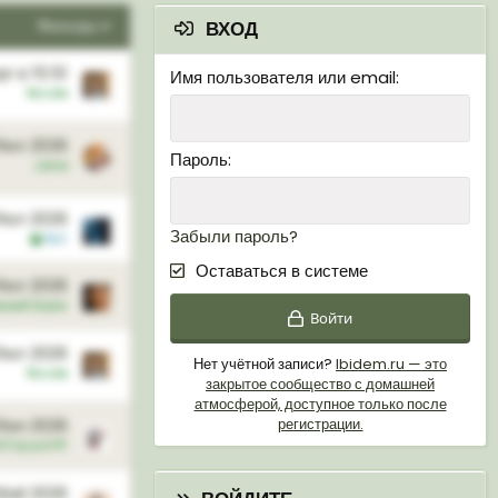
Фильтры
ВХОД
г в 15:51
Имя пользователя или email
Nicole
Июл 2026
Пароль
Jane
Июл 2026
Забыли пароль?
Кот
Оставаться в системе
Июл 2026
вский Баюн
Войти
Июл 2026
Нет учётной записи?
Ibidem.ru — это
Nicole
закрытое сообщество с домашней
атмосферой, доступное только после
Июн 2026
регистрации.
SToLoch💚
Май 2026