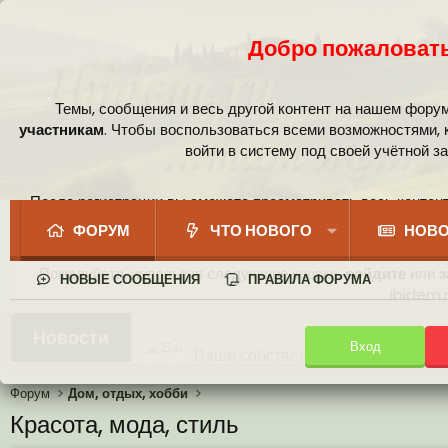
Добро пожаловать
Темы, сообщения и весь другой контент на нашем фору
участникам
. Чтобы воспользоваться всеми возможностями,
войти в систему под своей учётной з
После регистрации вы сможете просматривать весь контент
сообщест
ФОРУМ
ЧТО НОВОГО
НОВО
Пожалуйста, используя следующие кнопки,
войдите
или
з
НОВЫЕ СООБЩЕНИЯ
ПРАВИЛА ФОРУМА
ibidem.r
Ваши собственные смайлики
Новости
Вход
Иконки пользователя
Аналитика от Ассистента
Новая система рейтинга (оценок
Форум
Дом, отдых, хобби
Красота, мода, стиль