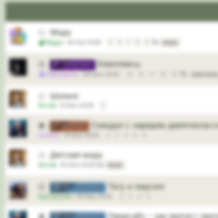
Мода
⚪
Mggu
18 Апр 2026
5
6
7
8
9
мода
Комплексы
🕒
СЕРЬЁЗНО
Персефона
26 Июл 2026
15
16
17
18
19
комплекс
Шопинг
⚪
Nicole
9 Июл 2026
2
Скандал с нарядом девятикласс
🟢
МНЕНИЕ
Селена
14 Июл 2026
2
3
4
5
6
Детская мода
⚪
Nicole
15 Июл 2026
мода
Тату и пирсинг
🕒
ОБСУЖДЕНИЕ
DonQuixote
28 Мар 2026
2
3
4
5
Оверсайз - как протест про
🟢
ОБСУЖДЕНИЕ