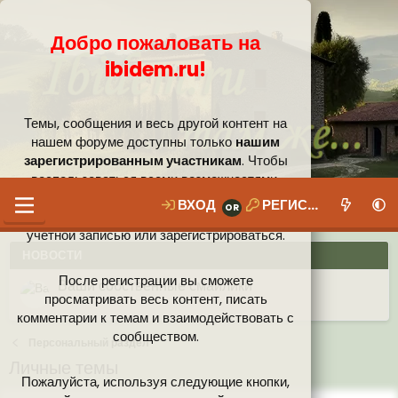
Добро пожаловать на
ibidem.ru!
Темы, сообщения и весь другой контент на
нашем форуме доступны только
нашим
зарегистрированным участникам
. Чтобы
воспользоваться всеми возможностями,
которые предлагает наше сообщество, вам
ВХОД
РЕГИСТРАЦИЯ
необходимо войти в систему под своей
учётной записью или зарегистрироваться.
НОВОСТИ
После регистрации вы сможете
Ваши собственные смайлики
просматривать весь контент, писать
комментарии к темам и взаимодействовать с
Иконки пользователя
Аналитика от Ассистента
Новая система рейтинга (оценок) на форуме
сообществом.
Персональный раздел
Личные темы
Пожалуйста, используя следующие кнопки,