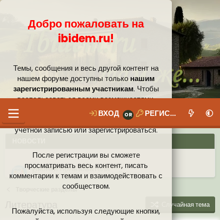
Добро пожаловать на
ibidem.ru!
Темы, сообщения и весь другой контент на
нашем форуме доступны только
нашим
зарегистрированным участникам
. Чтобы
воспользоваться всеми возможностями,
которые предлагает наше сообщество, вам
ВХОД
РЕГИСТРАЦИЯ
необходимо войти в систему под своей
учётной записью или зарегистрироваться.
НОВОСТИ
После регистрации вы сможете
Ваши собственные смайлики
просматривать весь контент, писать
комментарии к темам и взаимодействовать с
Иконки пользователя
Аналитика от Ассистента
Новая система рейтинга (оценок) на форуме
сообществом.
Творческие разделы
Литература
Случайная тема
Пожалуйста, используя следующие кнопки,