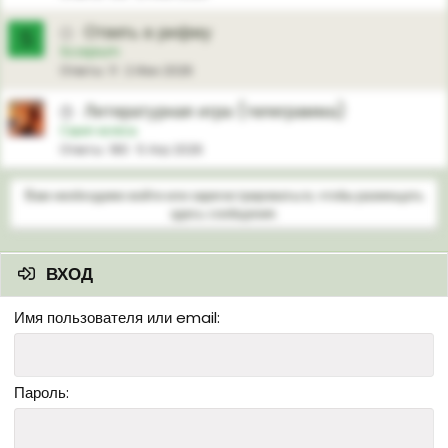
Ответь в рифму
⚪
S
Scorpium
Ответы
11
2 Июн 2026
Литературная игра (телеграмма)
🕒
Скрип колеса
Ответы
180
5 Апр 2026
Вам необходимо войти или зарегистрироваться, чтобы размещать
здесь сообщения.
ВХОД
Имя пользователя или email
Пароль