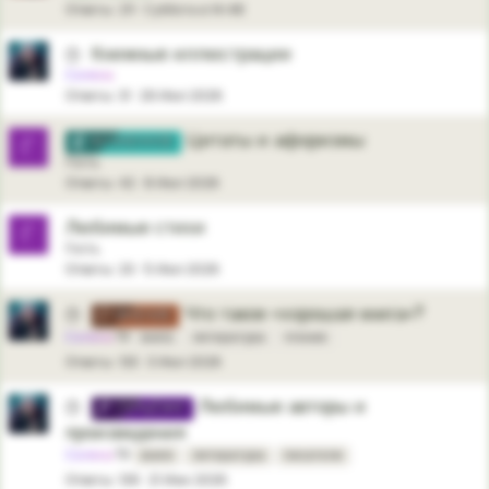
Ответы
211
Суббота в 14:48
Книжные иллюстрации
🕒
Селена
Ответы
31
29 Июл 2026
Цитаты и афоризмы
Г
ЖИЗНЕННОЕ
Гость
Ответы
42
8 Июл 2026
Любимые стихи
Г
Гость
Ответы
20
5 Июл 2026
Что такое «хорошая книга»?
🕒
МНЕНИЕ
Селена
книга
литература
чтение
Ответы
133
3 Июл 2026
Любимые авторы и
🕒
СЕРЬЁЗНО
произведения
Селена
книги
литература
писатели
Ответы
139
21 Июн 2026