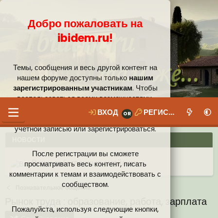
Добро пожаловать на
ibidem.ru!
Темы, сообщения и весь другой контент на
нашем форуме доступны только
нашим
зарегистрированным участникам
. Чтобы
воспользоваться всеми возможностями,
которые предлагает наше сообщество, вам
ВХОД
РЕГИСТРАЦИЯ
необходимо войти в систему под своей
учётной записью или зарегистрироваться.
НОВОСТИ
После регистрации вы сможете
Ваши собственные смайлики
просматривать весь контент, писать
комментарии к темам и взаимодействовать с
Иконки пользователя
Аналитика от Ассистента
Новая система рейтинга (оценок) на форуме
сообществом.
Познавательное общение
Рынок труда : образование, работа, зарплата
Пожалуйста, используя следующие кнопки,