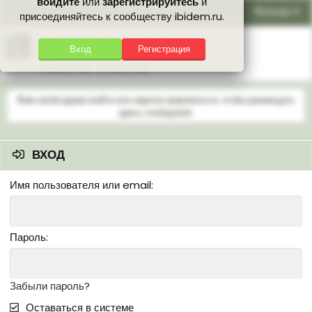
войдите
или
зарегистрируйтесь
и
Фильтры
присоединяйтесь к сообществу ibidem.ru.
Почему мы не богаты?
🕒
Вход
Регистрация
Кот
Ответы
639
20 Июл 2026
Вам необходимо войти или зарегистрироваться, чтобы размещать
здесь сообщения.
ВХОД
Имя пользователя или email
Пароль
Забыли пароль?
Оставаться в системе