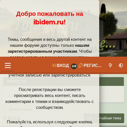
Добро пожаловать на
ibidem.ru!
Темы, сообщения и весь другой контент на
нашем форуме доступны только
нашим
зарегистрированным участникам
. Чтобы
воспользоваться всеми возможностями,
которые предлагает наше сообщество, вам
ВХОД
РЕГИСТРАЦИЯ
необходимо войти в систему под своей
учётной записью или зарегистрироваться.
НОВОСТИ
После регистрации вы сможете
Ваши собственные смайлики
просматривать весь контент, писать
комментарии к темам и взаимодействовать с
Иконки пользователя
Аналитика от Ассистента
Новая система рейтинга (оценок) на форуме
сообществом.
Личные темы
У Кота
Случайная тема
Пожалуйста, используя следующие кнопки,