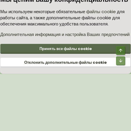
Условия и правила
Политика в отношении обработки персональных данных
Мы используем некоторые обязательные
файлы cookie
для
работы сайта, а также дополнительные файлы cookie для
Согласие на обработку персональных данных
Помощь
Главная
обеспечения максимального удобства пользователя.
R
S
S
Дополнительная информация и настройка Ваших предпочтений
®
Community platform by XenForo
© 2010-2026 XenForo Ltd.
Принять все файлы cookie
Отклонить дополнительные файлы cookie