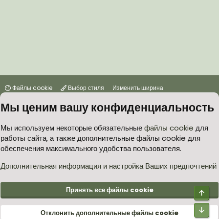
Файлы cookie
Выбор стиля
Изменить ширина
Мы ценим вашу конфиденциальность
Условия и правила
Политика в отношении обработки персональных данных
Мы используем некоторые обязательные
файлы cookie
для
работы сайта, а также дополнительные файлы cookie для
Согласие на обработку персональных данных
Помощь
Главная
обеспечения максимального удобства пользователя.
R
S
S
Дополнительная информация и настройка Ваших предпочтений
®
Community platform by XenForo
© 2010-2026 XenForo Ltd.
Принять все файлы cookie
Верх
Низ
Отклонить дополнительные файлы cookie