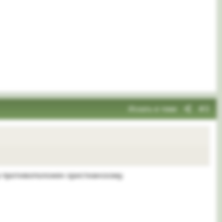
Искать в теме
#3
гор противоположен христианскому.