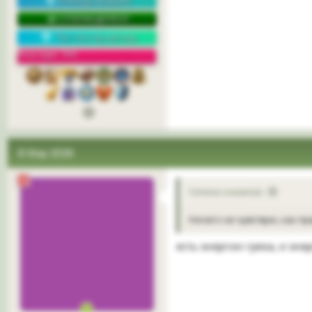
Команда форума
СУПЕРМОДЕРАТОР
Топ-постер месяца
Репутация: 76%
8 Мар 2026
Селена сказал(а):
Ничего не чувствую, как п
есть энергии греха, и эне