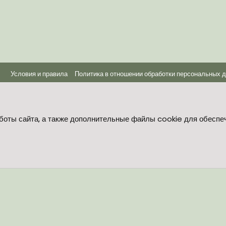
Условия и правила
Политика в отношении обработки персональных 
®
Community platform by XenForo
© 2010-2026 XenForo Ltd.
боты сайта, а также дополнительные файлы cookie для обеспе