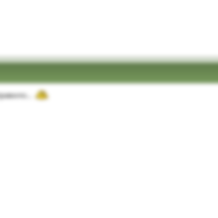
 правило…