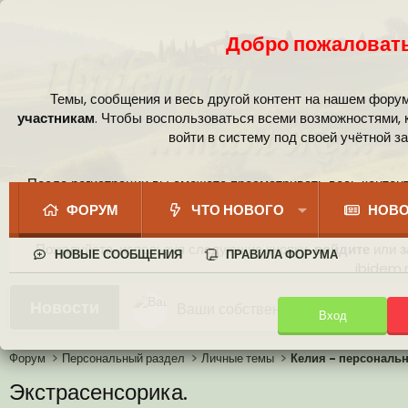
Добро пожаловать
Темы, сообщения и весь другой контент на нашем фору
участникам
. Чтобы воспользоваться всеми возможностями,
войти в систему под своей учётной з
После регистрации вы сможете просматривать весь контент
сообщест
ФОРУМ
ЧТО НОВОГО
НОВО
Пожалуйста, используя следующие кнопки,
войдите
или
з
НОВЫЕ СООБЩЕНИЯ
ПРАВИЛА ФОРУМА
ibidem.r
Ваши собственные смайлики
Новости
Вход
Иконки пользователя
Аналитика от Ассистента
Новая система рейтинга (оценок
Форум
Персональный раздел
Личные темы
Келия - персональ
Экстрасенсорика.