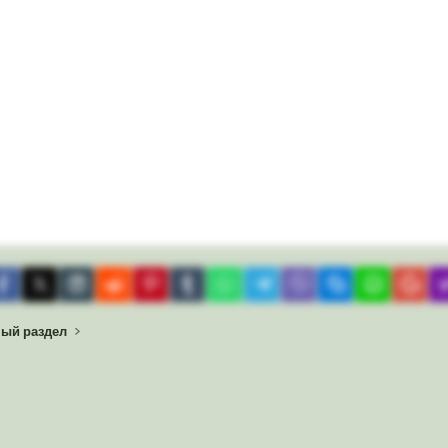
tpocket
Facebook
X
LinkedIn
Reddit
Pinterest
Tumblr
WhatsApp
Telegram
Viber
Skype
Line
Gma
ный раздел