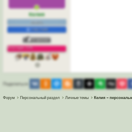
Келия
нежить.
УЧАСТНИК
Репутация: 33%
3
Vkontakte
Odnoklassniki
Mail.ru
Blogger
Buffer
Diaspora
Evernote
Digg
Ge
Поделиться:
Форум
Персональный раздел
Личные темы
Келия - персональ