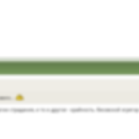
равило…
ргии страдания, и то и другое - крайность. бесовской эгре