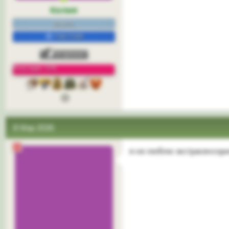
Келия
нежить.
УЧАСТНИК
Репутация: 33%
3
8 Мар 2026
я не люблю экстрасенсори