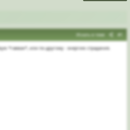
Искать в теме
#1
ствую *гаввах*, или по-другому - энергию страдания.