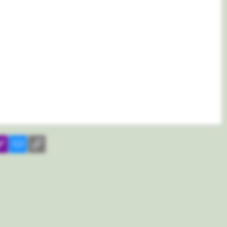
il
yahoomail
Электронная почта
Ссылка