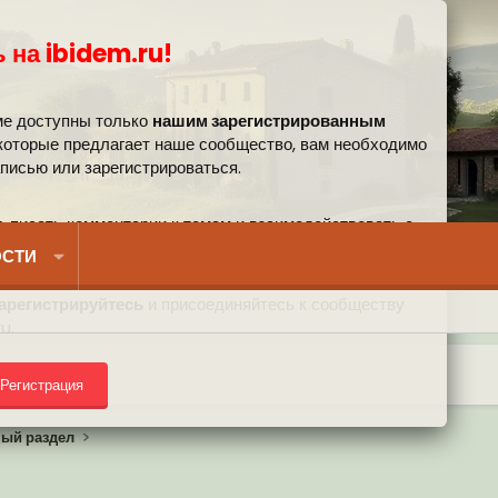
 на ibidem.ru!
ме доступны только
нашим зарегистрированным
 которые предлагает наше сообщество, вам необходимо
аписью или зарегистрироваться.
, писать комментарии к темам и взаимодействовать с
вом.
СТИ
арегистрируйтесь
и присоединяйтесь к сообществу
u.
Регистрация
) на форуме
ный раздел