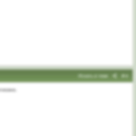
Искать в теме
#4
гиозно.