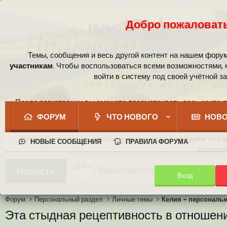
Добро пожаловать
Темы, сообщения и весь другой контент на нашем фору
участникам
. Чтобы воспользоваться всеми возможностями,
войти в систему под своей учётной з
После регистрации вы сможете просматривать весь контент
сообщест
ФОРУМ
ЧТО НОВОГО
НОВО
Пожалуйста, используя следующие кнопки,
войдите
или
з
НОВЫЕ СООБЩЕНИЯ
ПРАВИЛА ФОРУМА
ibidem.r
Ваши собственные смайлики
Новости
Вход
Иконки пользователя
Аналитика от Ассистента
Новая система рейтинга (оценок
Форум
Персональный раздел
Личные темы
Келия - персональ
Эта стыдная рецептивность в отношени