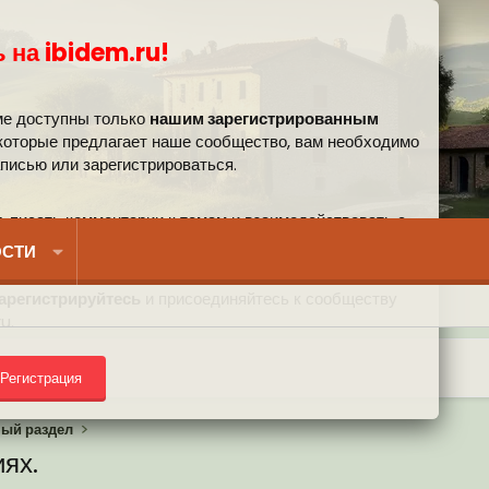
 на ibidem.ru!
ме доступны только
нашим зарегистрированным
 которые предлагает наше сообщество, вам необходимо
аписью или зарегистрироваться.
, писать комментарии к темам и взаимодействовать с
вом.
СТИ
арегистрируйтесь
и присоединяйтесь к сообществу
u.
Регистрация
) на форуме
ный раздел
ях.