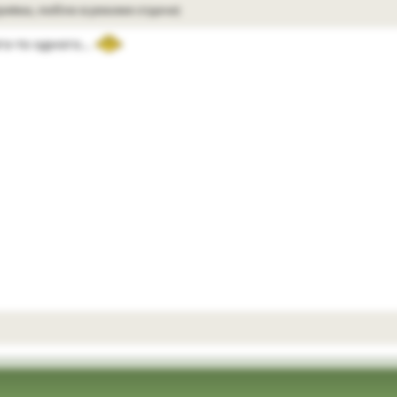
риёма, люблю в режиме отдачи)
его-то одного…