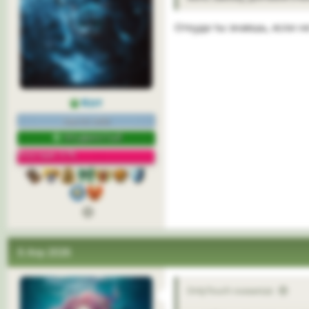
Откуда ты знаешь, если н
Кот
сам по себе
ПРОДВИНУТЫЙ
Репутация: 57%
6 Апр 2026
OnlyTouch сказал(а):