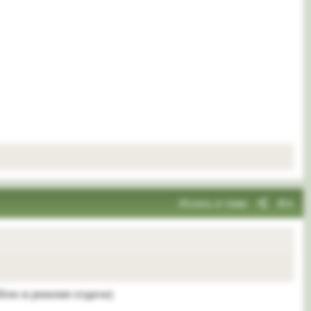
Искать в теме
#4
юблю в режиме отдачи)