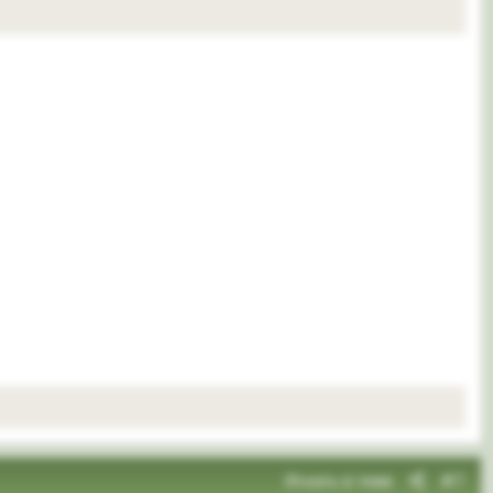
Искать в теме
#7