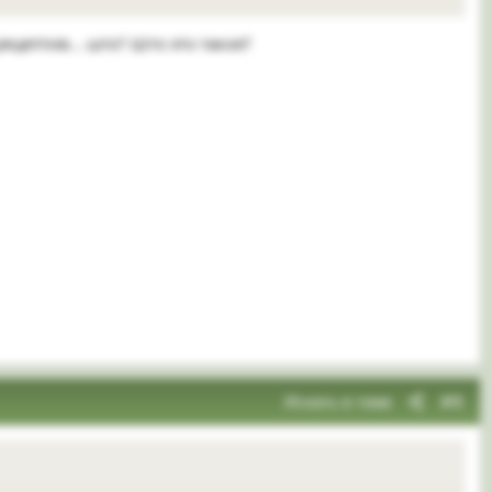
 рецептив... што? Што это такое?
Искать в теме
#6