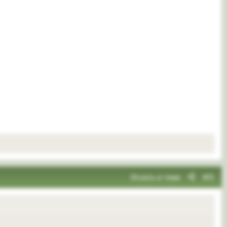
Искать в теме
#5