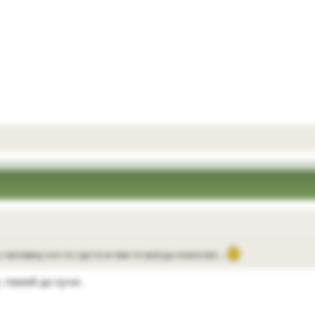
человеку кто-то где-то в чём-то всегда помогает…
, пажей до кучи.