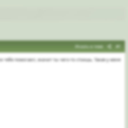
Искать в теме
#1
и тебе помогают, значит ты чего-то стоишь. Такая у меня