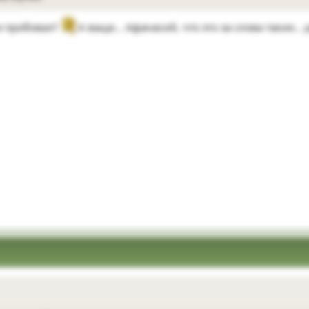
е пробовал?
А ваще... Афанасий, что это за слова такие...