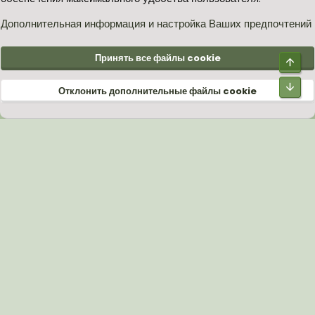
S
S
Дополнительная информация и настройка Ваших предпочтений
®
Community platform by XenForo
© 2010-2026 XenForo Ltd.
Принять все файлы cookie
Отклонить дополнительные файлы cookie