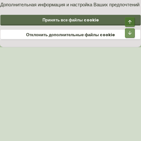
S
Дополнительная информация и настройка Ваших предпочтений
®
Community platform by XenForo
© 2010-2026 XenForo Ltd.
Принять все файлы cookie
Отклонить дополнительные файлы cookie