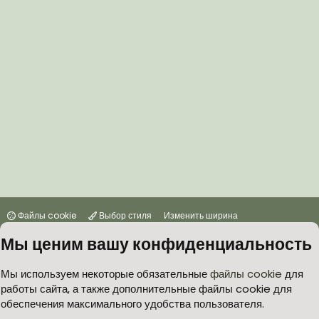
Файлы cookie
Выбор стиля
Изменить ширина
Мы ценим вашу конфиденциальность
Условия и правила
Политика в отношении обработки персональных данных
Мы используем некоторые обязательные
файлы cookie
для
работы сайта, а также дополнительные файлы cookie для
Согласие на обработку персональных данных
Помощь
Главная
обеспечения максимального удобства пользователя.
R
S