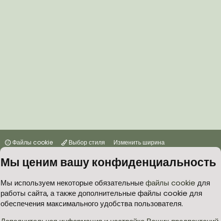
Файлы cookie
Выбор стиля
Изменить ширина
Мы ценим вашу конфиденциальность
Условия и правила
Политика в отношении обработки персональных данных
Мы используем некоторые обязательные
файлы cookie
для
работы сайта, а также дополнительные файлы cookie для
Согласие на обработку персональных данных
Помощь
Главная
обеспечения максимального удобства пользователя.
R
S
S