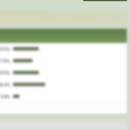
23.5%
17.6%
23.5%
29.4%
5.9%