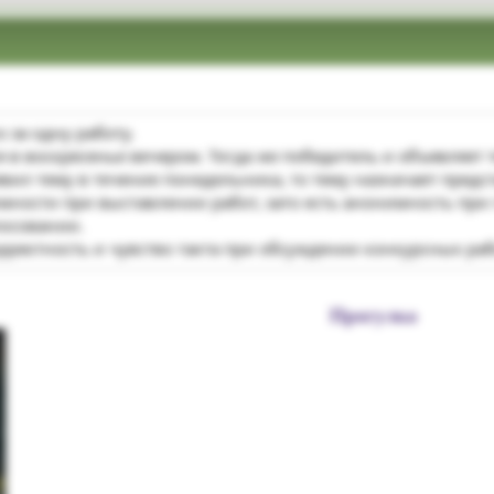
 за одну работу.
я в воскресенье вечером. Тогда же победитель и объявляет
явил тему в течение понедельника, то тему назначает пред
имности при выставлении работ, зато есть анонимность пр
лосовании.
рректность и чувство такта при обсуждении конкурсных раб
Прогулка