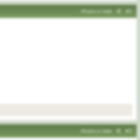
Искать в теме
#2
Искать в теме
#3