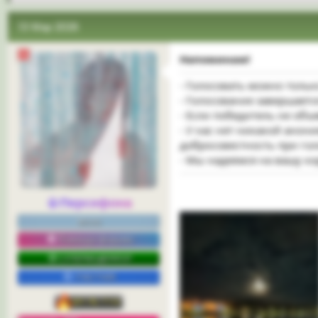
13 Мар 2026
Напоминаю!
- Голосовать можно только
- Голосование завершаетс
- Если победитель не объ
- У нас нет никакой анон
добросовестность при го
- Мы надеемся на вашу ко
Персефона
весна
Команда форума
СУПЕРМОДЕРАТОР
УЧАСТНИК