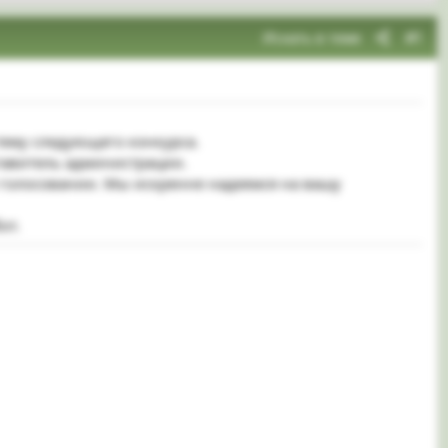
Искать в теме
#1
 тему следующего конкурса.
ставитель администрации.
и голосовании. Мы искренне надеемся на вашу
от.