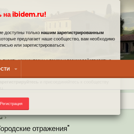
 на ibidem.ru!
ме доступны только
нашим зарегистрированным
 которые предлагает наше сообщество, вам необходимо
аписью или зарегистрироваться.
, писать комментарии к темам и взаимодействовать с
вом.
СТИ
арегистрируйтесь
и присоединяйтесь к сообществу
u.
Регистрация
) на форуме
сы
Городские отражения"