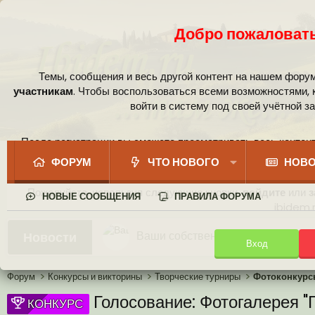
Добро пожаловать
Темы, сообщения и весь другой контент на нашем фору
участникам
. Чтобы воспользоваться всеми возможностями,
войти в систему под своей учётной з
После регистрации вы сможете просматривать весь контент
сообщест
ФОРУМ
ЧТО НОВОГО
НОВО
Пожалуйста, используя следующие кнопки,
войдите
или
з
НОВЫЕ СООБЩЕНИЯ
ПРАВИЛА ФОРУМА
ibidem.r
Ваши собственные смайлики
Новости
Вход
Иконки пользователя
Аналитика от Ассистента
Новая система рейтинга (оценок
Форум
Конкурсы и викторины
Творческие турниры
Фотоконкур
Голосование: Фотогалерея "
КОНКУРС