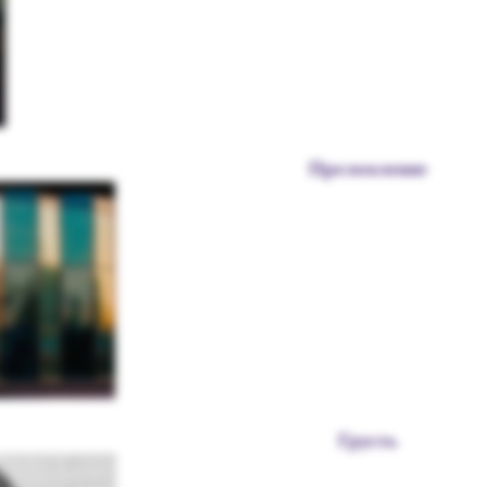
Преломление
Грусть