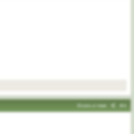
Искать в теме
#4