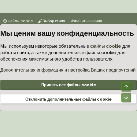
Файлы cookie
Выбор стиля
Изменить ширина
Мы ценим вашу конфиденциальность
Условия и правила
Политика в отношении обработки персональных данных
Мы используем некоторые обязательные
файлы cookie
для
работы сайта, а также дополнительные файлы cookie для
Согласие на обработку персональных данных
Помощь
Главная
обеспечения максимального удобства пользователя.
R
S
S
Дополнительная информация и настройка Ваших предпочтений
®
Community platform by XenForo
© 2010-2026 XenForo Ltd.
Принять все файлы cookie
Отклонить дополнительные файлы cookie