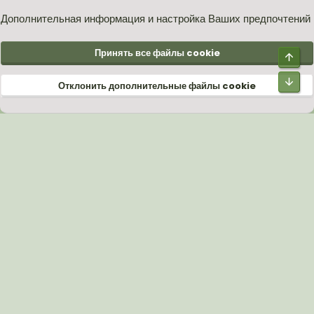
S
S
Дополнительная информация и настройка Ваших предпочтений
®
Community platform by XenForo
© 2010-2026 XenForo Ltd.
Принять все файлы cookie
Отклонить дополнительные файлы cookie