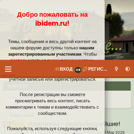
Добро пожаловать на
ibidem.ru!
Темы, сообщения и весь другой контент на
нашем форуме доступны только
нашим
зарегистрированным участникам
. Чтобы
воспользоваться всеми возможностями,
которые предлагает наше сообщество, вам
ВХОД
РЕГИСТРАЦИЯ
необходимо войти в систему под своей
учётной записью или зарегистрироваться.
НОВОСТИ
После регистрации вы сможете
Ваши собственные смайлики
просматривать весь контент, писать
комментарии к темам и взаимодействовать с
Иконки пользователя
Аналитика от Ассистента
Новая система рейтинга (оценок) на форуме
сообществом.
Вокруг смеха
Идиотизмы - разнообразнейшие!
ЮМОР
Пожалуйста, используя следующие кнопки,
А
Д
Н
Степлер
7 Мар 2026
Недавняя активность:
8 Мар 2026