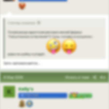
Степлер сказал(а):
Потрясающе идиотская реклама некоей фирмы:
"Гильотинное остекление"!!! Сунь головку в окошечко -
рама на шейку и упадёт.
Зато запоминается...
8 Мар 2026
Искать в теме
#4
Kelly’s
K
УЧАСТНИК