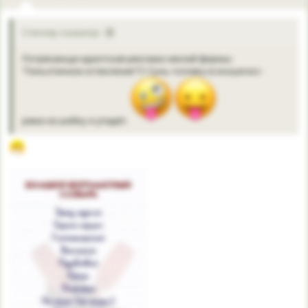
Степлер сказал(а):
Потрясающе идиотская реклама некоей фирмы:
"Гильотинное остекление"!!! Сунь головку в окошечко -
рама на шейку и упадёт.