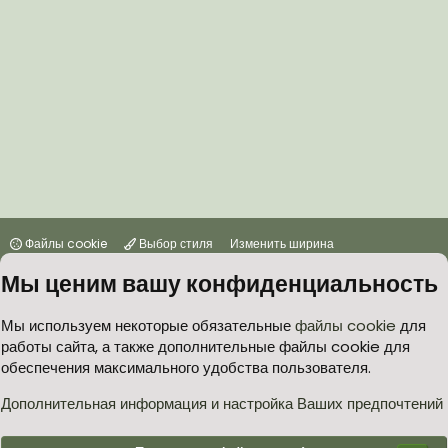
Файлы cookie
Выбор стиля
Изменить ширина
Мы ценим вашу конфиденциальность
Условия и правила
Политика в отношении обработки персональных данных
Мы используем некоторые обязательные
файлы cookie
для
работы сайта, а также дополнительные файлы cookie для
Согласие на обработку персональных данных
Помощь
Главная
обеспечения максимального удобства пользователя.
R
S
S
Дополнительная информация и настройка Ваших предпочтений
®
Community platform by XenForo
© 2010-2026 XenForo Ltd.