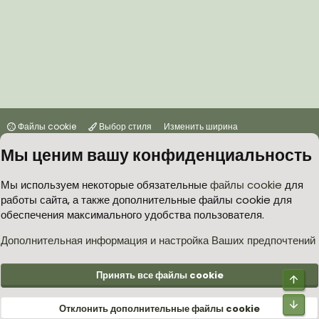
Файлы cookie
Выбор стиля
Изменить ширина
Мы ценим вашу конфиденциальность
Условия и правила
Политика в отношении обработки персональных данных
Мы используем некоторые обязательные
файлы cookie
для
работы сайта, а также дополнительные файлы cookie для
Согласие на обработку персональных данных
Помощь
Главная
обеспечения максимального удобства пользователя.
R
S
S
Дополнительная информация и настройка Ваших предпочтений
®
Community platform by XenForo
© 2010-2026 XenForo Ltd.
Принять все файлы cookie
Отклонить дополнительные файлы cookie