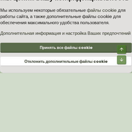
Условия и правила
Политика в отношении обработки персональных данных
Мы используем некоторые обязательные
файлы cookie
для
работы сайта, а также дополнительные файлы cookie для
Согласие на обработку персональных данных
Помощь
Главная
обеспечения максимального удобства пользователя.
R
S
S
Дополнительная информация и настройка Ваших предпочтений
®
Community platform by XenForo
© 2010-2026 XenForo Ltd.
Принять все файлы cookie
Отклонить дополнительные файлы cookie