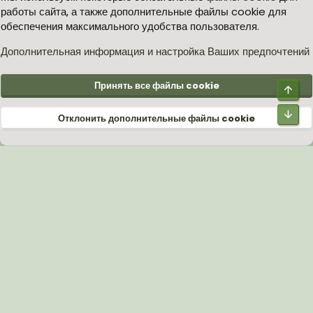
работы сайта, а также дополнительные файлы cookie для
Согласие на обработку персональных данных
Помощь
Главная
обеспечения максимального удобства пользователя.
R
S
S
Дополнительная информация и настройка Ваших предпочтений
®
Community platform by XenForo
© 2010-2026 XenForo Ltd.
Принять все файлы cookie
Отклонить дополнительные файлы cookie