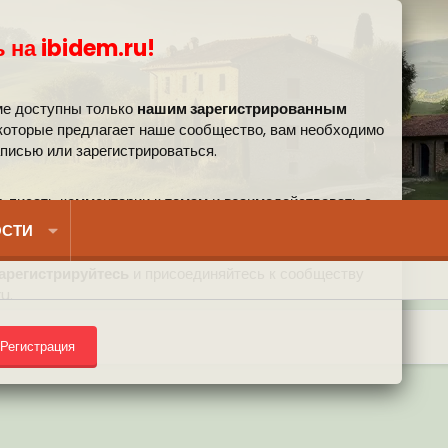
 на ibidem.ru!
ме доступны только
нашим зарегистрированным
 которые предлагает наше сообщество, вам необходимо
аписью или зарегистрироваться.
, писать комментарии к темам и взаимодействовать с
вом.
СТИ
арегистрируйтесь
и присоединяйтесь к сообществу
u.
Регистрация
) на форуме