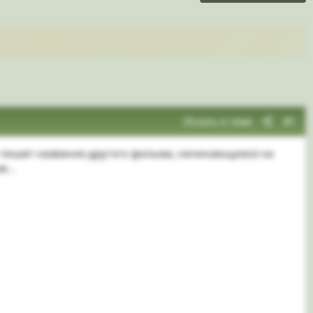
Искать в теме
#1
к пишет название другого фильма, начинающиеся на
ов…