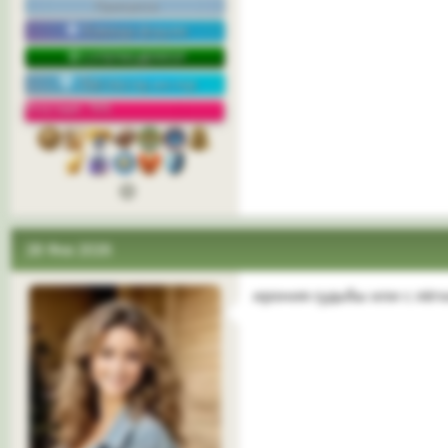
Принцесса
Команда форума
СУПЕРМОДЕРАТОР
Топ-постер месяца
Репутация: 76%
28 Фев 2026
ирония судьбы или с лёг