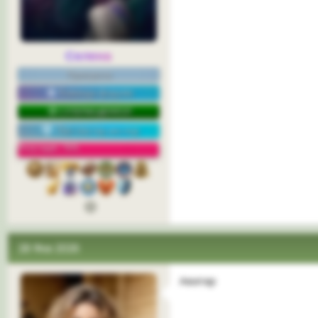
Селена
Принцесса
Команда форума
СУПЕРМОДЕРАТОР
Топ-постер месяца
Репутация: 76%
28 Фев 2026
Аватар