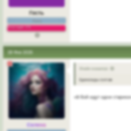
Гость
Гость
Репутация: 0%
28 Фев 2026
Shade сказал(а):
Единожды солгав
«В бой идут одни старики
Селена