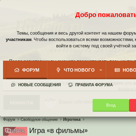
Добро пожаловать
Темы, сообщения и весь другой контент на нашем фору
участникам
. Чтобы воспользоваться всеми возможностями,
войти в систему под своей учётной з
После регистрации вы сможете просматривать весь контент
сообщест
ФОРУМ
ЧТО НОВОГО
НОВО
Пожалуйста, используя следующие кнопки,
войдите
или
з
НОВЫЕ СООБЩЕНИЯ
ПРАВИЛА ФОРУМА
ibidem.r
Ваши собственные смайлики
Новости
Вход
Иконки пользователя
Аналитика от Ассистента
Новая система рейтинга (оценок
Форум
Свободное общение
Игротека
Игра «в фильмы»
ИГРА