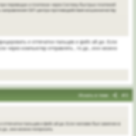
при переводах и платежах через Систему быстрых платежей
ь направления СБП центра противодействия мошенничеству
жду юридическими и физическими лицами.
ицировать и отпечатки пальцев и фейс ай ди. Если
ли через компьютер отправлять , то да , инн можно
елефонный номер, выпустить новую банковскую карту, открыть
удно.
и сразу и в
платежной системе
“Мир”, и в СБП», — добавил
Искать в теме
#3
ка
отпечатки пальцев и фейс ай ди. Если человек был замечен в
о да , инн можно попросить