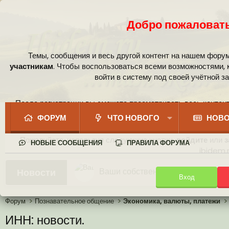
Добро пожаловать
Темы, сообщения и весь другой контент на нашем фору
участникам
. Чтобы воспользоваться всеми возможностями,
войти в систему под своей учётной з
После регистрации вы сможете просматривать весь контент
сообщест
ФОРУМ
ЧТО НОВОГО
НОВО
Пожалуйста, используя следующие кнопки,
войдите
или
з
НОВЫЕ СООБЩЕНИЯ
ПРАВИЛА ФОРУМА
ibidem.r
Ваши собственные смайлики
Новости
Вход
Иконки пользователя
Аналитика от Ассистента
Новая система рейтинга (оценок
Форум
Познавательное общение
Экономика, валюты, платежи
ИНН: новости.