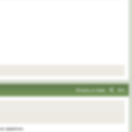
Искать в теме
#4
не заметил.