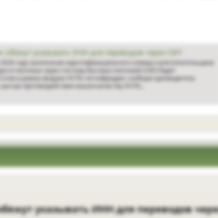
н обяжут указывать ИНН для переводов через СБП
я 2026 года заполнение идентификационного номера налогоплательщика
дах и платежах через Систему быстрых платежей (СБП) будет
 этом в рамках форума НСПК «Антифродум» сообщил руководитель
центра противодействия мошенничеству НСПК...
обяжут указывать ИНН для переводов чере