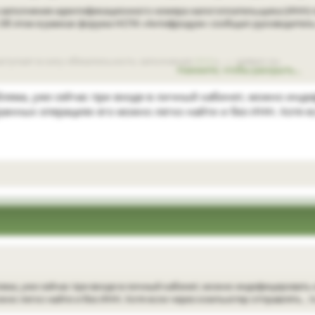
да заполнение идентификационного номера налогоплательщика (ИНН) 
. Об этом в рамках форума НСПК «Антифродум» сообщил руководител
 вступает в силу обязательность заполнения
ИНН
», — заявил он.
Нажмите, чтобы раскрыть...
ах и платежах надо будет как между физическими лицами, так и ме
ема, уже сейчас при входе в личный кабинет, можно индеф
ранных операциях его можно легко найти и без ИНН. Хотя ес
 с дропперством, подчеркнул Юрков. Если дроппер может поменять т
ереоформить паспорт, то поменять ИНН физическому лицу довольно тр
идентификатор, который позволит нам проверять определенные риск
иян обяжут указывать ИНН для переводов через СБП
июля 2026 года заполнение идентификационного номера налогоплательщи
водах и платежах через Систему быстрых платежей (СБП) будет
 Об этом в рамках форума НСПК «Антифродум» сообщил руководитель
БП центра противодействия мошенничеству НСПК...
ма, уже сейчас при входе в личный кабинет, можно индефицировать и 
ru
но легко найти и без ИНН. Хотя если через компьютер отправлять , т