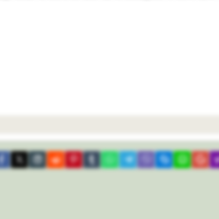
tpocket
Facebook
X
LinkedIn
Reddit
Pinterest
Tumblr
WhatsApp
Telegram
Viber
Skype
Line
Gma