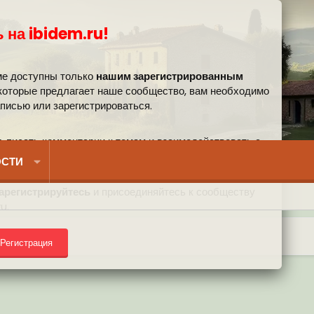
 на ibidem.ru!
ме доступны только
нашим зарегистрированным
 которые предлагает наше сообщество, вам необходимо
аписью или зарегистрироваться.
, писать комментарии к темам и взаимодействовать с
вом.
СТИ
арегистрируйтесь
и присоединяйтесь к сообществу
u.
Регистрация
) на форуме