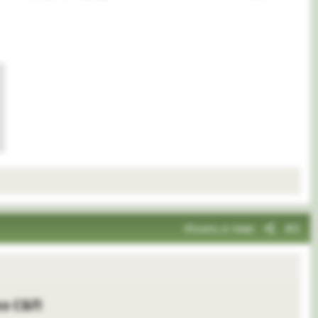
Искать в теме
#2
з СБП​