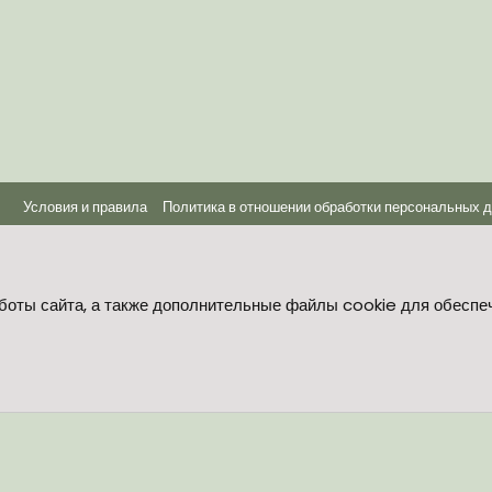
Условия и правила
Политика в отношении обработки персональных 
®
Community platform by XenForo
© 2010-2026 XenForo Ltd.
боты сайта, а также дополнительные файлы cookie для обеспе