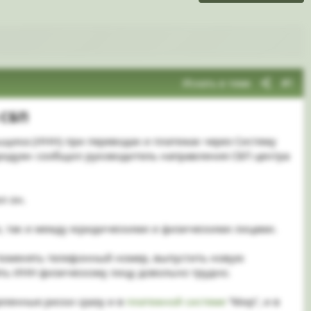
Искать в теме
#1
СБП​
щика (ИНН) при переводах и платежах через Систему
фродум» сообщил руководитель направления СБП центра
л он.
и, так и между юридическими и физическими лицами.
 поменять телефонный номер, выпустить новую
нять ИНН физическому лицу довольно трудно.
ленные риски сразу и в
платежной системе
“Мир”, и в