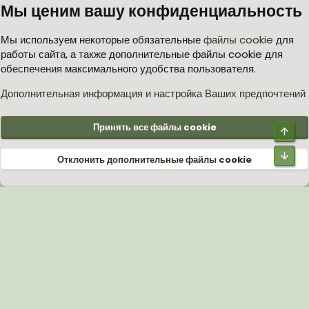
Мы ценим вашу конфиденциальность
Условия и правила
Политика в отношении обработки персональных данных
Мы используем некоторые обязательные
файлы cookie
для
работы сайта, а также дополнительные файлы cookie для
Согласие на обработку персональных данных
Помощь
Главная
обеспечения максимального удобства пользователя.
R
S
S
Дополнительная информация и настройка Ваших предпочтений
®
Community platform by XenForo
© 2010-2026 XenForo Ltd.
Принять все файлы cookie
Верх
Низ
Отклонить дополнительные файлы cookie