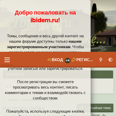
Добро пожаловать на
ibidem.ru!
Темы, сообщения и весь другой контент на
нашем форуме доступны только
нашим
зарегистрированным участникам
. Чтобы
воспользоваться всеми возможностями,
которые предлагает наше сообщество, вам
ВХОД
РЕГИСТРАЦИЯ
необходимо войти в систему под своей
учётной записью или зарегистрироваться.
НОВОСТИ
После регистрации вы сможете
Ваши собственные смайлики
просматривать весь контент, писать
комментарии к темам и взаимодействовать с
Иконки пользователя
Аналитика от Ассистента
Новая система рейтинга (оценок) на форуме
сообществом.
Келия - персональный раздел
Институты любви.
Случайная тема
Пожалуйста, используя следующие кнопки,
А
Д
Н
Келия
5 Апр 2026
Недавняя активность:
5 Апр 2026