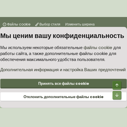
Файлы cookie
Выбор стиля
Изменить ширина
Мы ценим вашу конфиденциальность
Условия и правила
Политика в отношении обработки персональных данных
Мы используем некоторые обязательные
файлы cookie
для
работы сайта, а также дополнительные файлы cookie для
Согласие на обработку персональных данных
Помощь
Главная
обеспечения максимального удобства пользователя.
R
S
S
Дополнительная информация и настройка Ваших предпочтений
®
Community platform by XenForo
© 2010-2026 XenForo Ltd.
Принять все файлы cookie
Отклонить дополнительные файлы cookie