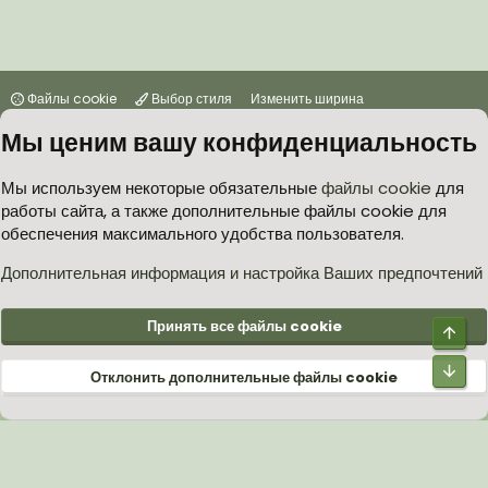
Файлы cookie
Выбор стиля
Изменить ширина
Мы ценим вашу конфиденциальность
Условия и правила
Политика в отношении обработки персональных данных
Мы используем некоторые обязательные
файлы cookie
для
работы сайта, а также дополнительные файлы cookie для
Согласие на обработку персональных данных
Помощь
Главная
обеспечения максимального удобства пользователя.
R
S
S
Дополнительная информация и настройка Ваших предпочтений
®
Community platform by XenForo
© 2010-2026 XenForo Ltd.
Принять все файлы cookie
Отклонить дополнительные файлы cookie