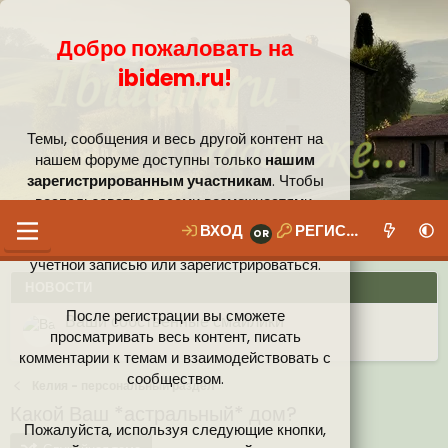
Добро пожаловать на
ibidem.ru!
Темы, сообщения и весь другой контент на
нашем форуме доступны только
нашим
зарегистрированным участникам
. Чтобы
воспользоваться всеми возможностями,
которые предлагает наше сообщество, вам
ВХОД
РЕГИСТРАЦИЯ
необходимо войти в систему под своей
учётной записью или зарегистрироваться.
НОВОСТИ
После регистрации вы сможете
Ваши собственные смайлики
просматривать весь контент, писать
комментарии к темам и взаимодействовать с
Иконки пользователя
Аналитика от Ассистента
Новая система рейтинга (оценок) на форуме
сообществом.
Келия - персональный раздел
Какой Ваш *астральный* дом?
Пожалуйста, используя следующие кнопки,