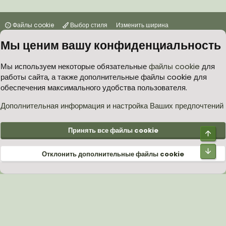
Файлы cookie
Выбор стиля
Изменить ширина
Мы ценим вашу конфиденциальность
Условия и правила
Политика в отношении обработки персональных данных
Мы используем некоторые обязательные
файлы cookie
для
работы сайта, а также дополнительные файлы cookie для
Согласие на обработку персональных данных
Помощь
Главная
обеспечения максимального удобства пользователя.
R
S
S
Дополнительная информация и настройка Ваших предпочтений
®
Community platform by XenForo
© 2010-2026 XenForo Ltd.
Принять все файлы cookie
Верх
Низ
Отклонить дополнительные файлы cookie