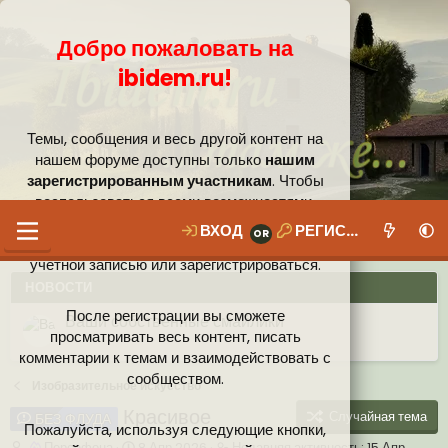
Добро пожаловать на
ibidem.ru!
Темы, сообщения и весь другой контент на
нашем форуме доступны только
нашим
зарегистрированным участникам
. Чтобы
воспользоваться всеми возможностями,
которые предлагает наше сообщество, вам
ВХОД
РЕГИСТРАЦИЯ
необходимо войти в систему под своей
учётной записью или зарегистрироваться.
НОВОСТИ
После регистрации вы сможете
Ваши собственные смайлики
просматривать весь контент, писать
комментарии к темам и взаимодействовать с
Иконки пользователя
Аналитика от Ассистента
Новая система рейтинга (оценок) на форуме
сообществом.
Изобразительное искусство
Красивое
Случайная тема
БЕЗ ФЛУДА
Пожалуйста, используя следующие кнопки,
А
Д
Н
Персефона
8 Апр 2026
Недавняя активность:
15 Апр