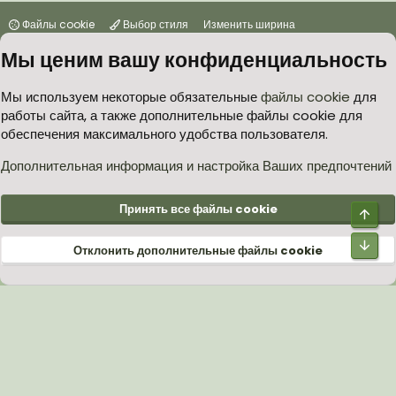
Файлы cookie
Выбор стиля
Изменить ширина
Мы ценим вашу конфиденциальность
Условия и правила
Политика в отношении обработки персональных данных
Мы используем некоторые обязательные
файлы cookie
для
работы сайта, а также дополнительные файлы cookie для
Согласие на обработку персональных данных
Помощь
Главная
обеспечения максимального удобства пользователя.
R
S
S
Дополнительная информация и настройка Ваших предпочтений
®
Community platform by XenForo
© 2010-2026 XenForo Ltd.
Принять все файлы cookie
Отклонить дополнительные файлы cookie