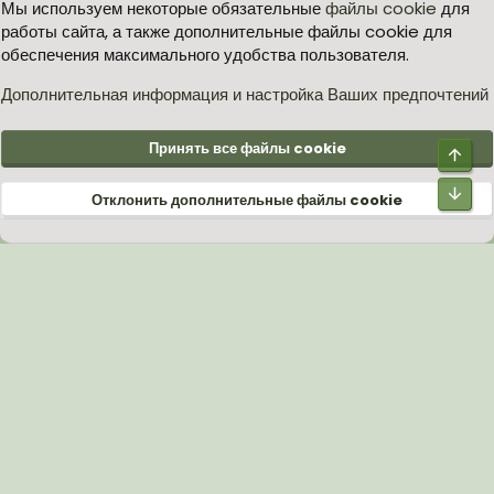
Политика в отношении обработки персональных данных
Мы используем некоторые обязательные
файлы cookie
для
работы сайта, а также дополнительные файлы cookie для
Согласие на обработку персональных данных
Помощь
Главная
обеспечения максимального удобства пользователя.
R
S
S
Дополнительная информация и настройка Ваших предпочтений
®
Community platform by XenForo
© 2010-2026 XenForo Ltd.
Принять все файлы cookie
Отклонить дополнительные файлы cookie