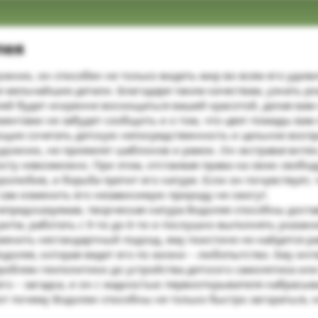
ея​
ожник, он способен не только видеть мир во всем его уди
 мельчайшие детали. Благодаря таким качествам, узнать р
лей будет искренне восхищаться вашей красотой, делая ва
нтами не забудет сообщить и о том, что цвет помады вам 
ющие сочетать детскую непосредственность и цельное восп
дожник, не приемлет шаблонов и рамок. Он экстравагантен,
просту невозможно. При этом, отстаивая права на свою свобо
любив, и борьба претит его натуре. Если он почувствует, ч
сам изменить его независимую природу не смогут.
епредсказуемая, творческая натура Водолея способны доста
тм, работать с 9-ти до 6-ти и послушно выполнять указания
менить нестандартный подход, ему поистине не найдется р
долея, которая ведет его по жизни – любопытство. Ему инте
роблем геополитики до устройства детского самолетика ил
его – загадка, и он с жадностью первооткрывателя набрасыва
Вот почему Водолеи способны не только быстро загораться, н