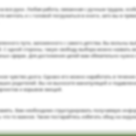
 на все руки. Любая работа, связанная с ручным трудом, осо
е мечтать и с головой погружаться в книги, зато вы в пр
деленного пути, заложенного с самого детства. Вы вольны
 С одной стороны, такую свободу выбора можно назвать ве
зных сферах. Для достижения целей вам обязательно нужно
нное чувство долга. Однако его можно наработать в течени
аших родителей. Вы не выносите манипуляций и подавлени
фликтов и взрывов эмоций.
 память. Вам необходимо структурировать получаемую инфо
что-то важное. Также постарайтесь избегать обид на окру