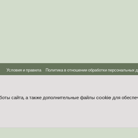
Условия и правила
Политика в отношении обработки персональных 
®
Community platform by XenForo
© 2010-2026 XenForo Ltd.
боты сайта, а также дополнительные файлы cookie для обеспе