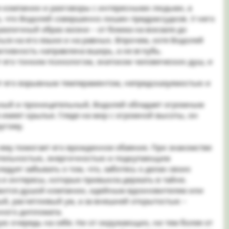
е компании и разговоры с интересными людьми, а
, что Водолей совершенно лишен предрассудков. У него
зличный образ жизни – от бомжа на вокзале до
ься на его языке и на равных. Впрочем, хотя Водолей
ктивность направлена вширь, а не вглубь.
ет его тонким психологом, знатоком человеческих душ, и
ет его взрывным темпераментом, непредсказуемостью и
ный и проницательный, Водолей обладает огромным
 имеет крылья. Глядя на мир с огромной высоты, он
угому.
 ему помогает его врожденное обаяние. При знакомстве
щительностью, энергичностью и подкупающим
ует забывать о том, что, заботясь о делах своих
 и интересы, которые привыкла держать в тайне.
новится душой компании, идейным вдохновителем или
й, расчетливый ум, а за внешней открытостью –
ного дипломата.
ую очередь на себя. Ни от окружающих, ни тем более от