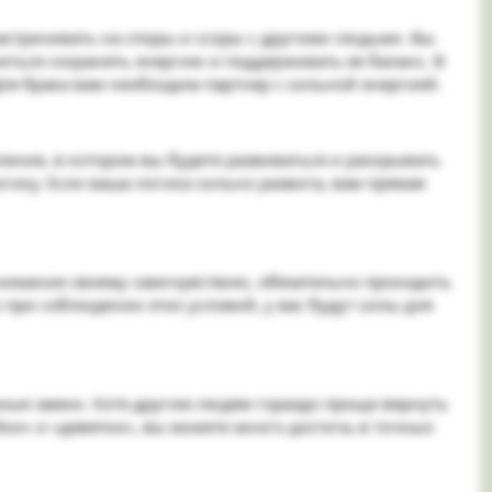
растрачивать на споры и ссоры с другими людьми. Вы
иться сохранять энергию и поддерживать ее баланс. В
Для брака вам необходим партнер с сильной энергией.
ение, в котором вы будете развиваться и раскрывать
гику. Если ваша логика сильно развита, вам прямая
нимание своему самочувствию, обязательно проходить
при соблюдении этих условий, у вас будут силы для
душные замки. Хотя другим людям гораздо проще вернуть
йки» и «девятки», вы можете много достичь в точных