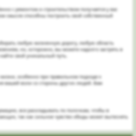
бенно с ремонтом и строительством получается у вас
ямом смысле способны построить свой собственный
 выбирать любую жизненную дорогу, любую область
зением, но, осторожно, вы можете надолго застрять в
 найти свой уникальный путь.
е жизни, особенно при правильном подходе к
я вашей воли со стороны других людей. Вам
рмацию, все раскладывать по полочкам, чтобы в
жающих, так как сильное чувство обиды может вытеснять