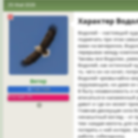
25 Май 2026
Характер Водол
Водолей – настоящий худ
подмечать при этом самые
вами на вечеринке, Водо
перерывах между комплиме
Таковы все Водолеи, уме
Водолей, как истинный ху
то, чего он не хочет, по
Водолей чрезвычайно миро
Ветер
окружающие, ни даже он 
УЧАСТНИК
В быту независимость и н
Репутация: 2%
вписаться в налаженный ри
давит и где он может при
Главная движущая сила Во
ненасытный взгляд – от п
тем: каждая мелочь для н
потерять к ней интерес. 
работе, собеседнику.