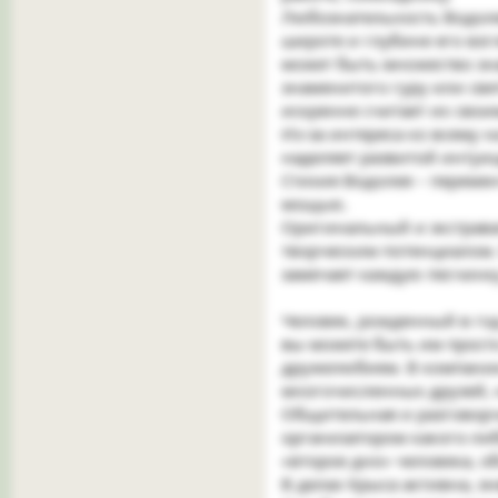
Любознательность Водоле
широте и глубине его вз
может быть множество зн
знаменитого гуру или све
искренне считает их свои
Из-за интереса ко всему 
наделяет развитой интуиц
Стихия Водолея – переме
мощью.
Оригинальный и экстрав
творческим потенциалом. 
замечает каждую песчинку
Человек, рожденный в год
вы можете быть им прост
дружелюбием. В компании 
многочисленных друзей, н
Общительная и разговорч
организатором какого-ли
«второе дно» человека,
В делах Крыса активна, э