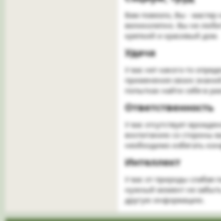
Вам повезло, Вы - мастер
великолепно. Вы не любит
крепкий и красивый дом.
Удача​
У вас нет какого-то опре
применения своих знаний.
попытках найти себя в ра
Ответственность​
У вас отсутствует врожде
воспитанию со стороны в
необходимо избегать кон
Интеллект​
У вас от природы слабая
нужный момент не забыть 
другую информацию.