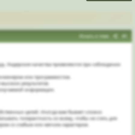
Искать в теме
#1
уд. Лидерские качества проявляются при соблюдении
 инженером или программистом.
 высоких результатов.
получаемой информации.
обственных целей. Иногда вам бывает сложно
тывать толерантность ко всему, чтобы не стать для
ером со слабым или мягким характером.