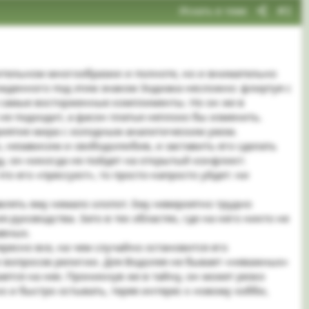
Искать в теме
#2
вительном многообразии и полноте, но и внимательно
ожденного под этим знаком Зодиака несложно: флиртуя с
м самые восторженные комплименты. Но он же в
не подходит, а фасон платья неплохо бы изменить.
риятие мира с холодным аналитическим умом.
 независим и свободолюбив, и заставить его сделать
ду, он никогда не пойдет на открытый конфликт:
то его «прессуют», то просто-напросто уйдет: ни
влять ему немало хлопот. Ему невероятно трудно
 руководства. Зато в тех областях, где на него никто не
авных.
ресно все, на чем случайно остановится его
и вопросов религии. Для Водолея не бывает «неважных»
ется на нее. Проникнув же в тайну, он может резко
о и быстро остывать, теряя интерес к новому хобби,