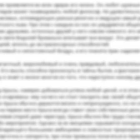
я проявляется во всех сферах его жизни. Он любит шумны
глядов может позавидовать любой философ. Не удивительно
акомых, исповедующих разные религии и ведущие самый ра
тского льва. При этом с каждым из них он умудряется общат
ми друзьями, истинных друзей у него совсем немного: его а
на свете Водолей буквально впитывает все вокруг. Это дела
ией, вплоть до экстрасенсорных способностей.
нчивый и непостоянный Воздух, а его планета Уран наделя
агантный, миролюбивый и очень правдивый, любознатель
Его мысль способна проникнуть в тайны бытия, а фантазия
 и знает о жизни многое из того, что недоступно никому др
 Крысы, намерен добиваться успеха любой ценой, и в этом
о очарованы: ему ничего не стоит покорить вас своей об
Крыса обычно держится весело и непринужденно, но не след
а первое место Крыса всегда ставит свои собственные дела
ивая (порой даже чересчур), Крыса обычно без труда ста
бо мероприятия. Однако за ее эмоциями скрывается холодны
 обладающего большими амбициями и ловкостью прирожден
нергична и напориста, при этом привыкла полагаться в перв