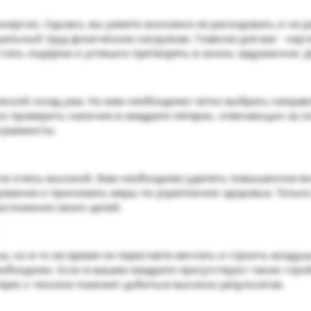
 энергии. Однако, вы умеете экономно ее расходовать и не 
альный труд физическим нагрузкам. Главное для вас - науч
стать лидером и успешно претворять в жизнь задуманное. 
еский склад ума. Но вам необходимо четко выбрать направл
о проверить наличие в квадрате пятерок, отвечающих за ло
граммисты.
не очень высокий. Вам необходимо уделять повышенное в
ования и принимать меры по укреплению здоровья. Только 
остижения своих целей.
ика, но в то же время не перестаете мечтать и строить воз
необходимо. Если в вашем квадрате присутствуют также «тро
ерес к технике поможет добиться высоких результатов.