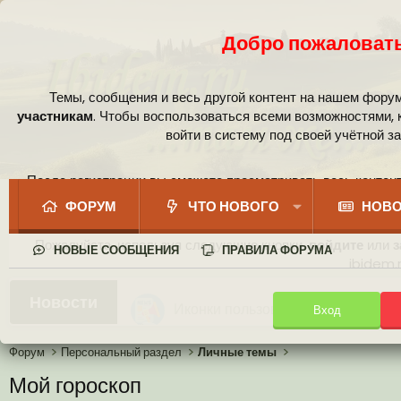
Добро пожаловать
Темы, сообщения и весь другой контент на нашем фору
участникам
. Чтобы воспользоваться всеми возможностями,
войти в систему под своей учётной з
После регистрации вы сможете просматривать весь контент
сообщест
ФОРУМ
ЧТО НОВОГО
НОВО
Пожалуйста, используя следующие кнопки,
войдите
или
з
НОВЫЕ СООБЩЕНИЯ
ПРАВИЛА ФОРУМА
ibidem.r
Ваши собственные смайлики
Новости
Вход
Иконки пользователя
Аналитика от Ассистента
Новая система рейтинга (оценок
Форум
Персональный раздел
Личные темы
Мой гороскоп