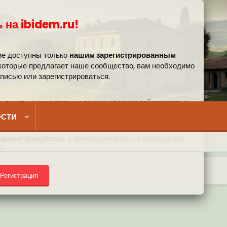
 на ibidem.ru!
ме доступны только
нашим зарегистрированным
 которые предлагает наше сообщество, вам необходимо
аписью или зарегистрироваться.
, писать комментарии к темам и взаимодействовать с
вом.
СТИ
арегистрируйтесь
и присоединяйтесь к сообществу
u.
Регистрация
) на форуме