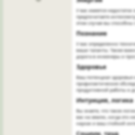
У вас имеется недостаток
предпочитаете интеллекту
этом случае вы способны 
Познание​
У вас определенно технич
ваши таланты. Также важн
дорога в инженеры и про
Здоровье​
Ваш потенциал здоровья 
профилактические обслед
продуктивной работы и д
Интуиция, логика​
Вы знаете, что такое лог
вас на землю, когда это 
науках и ваш стойкий инт
Социум, труд​