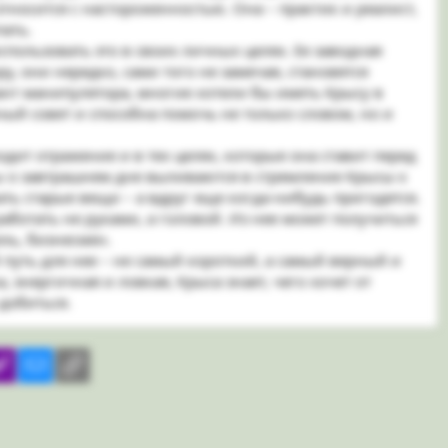
носится с настороженностью. Она – практик и реалист,
пать.
спользовать это в своих личных целях. Ее заводная
, они нередко, сами того не замечая, становятся
ант манипулятора, многие хотели бы иметь Крысу в
ный совет и способна помочь не только словом, но и
ит отражение и в тех целях, которые она ставит перед
оты о завтрашнем дне выливаются в стремление Крысы к
ть старые вещи – а вдруг еще когда-нибудь пригодятся.
аботать не руками, а головой. Из нее может получиться
ель, бизнесмен.
 путь для нее – не самый короткий, а самый верный и
 энергичная и ловкая, Крыса знает, чего хочет от
 добиться.
il
yahoomail
Электронная почта
Ссылка