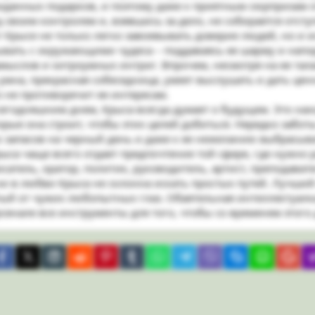
данных подарков, и поэтому даже к приятным сюрпризам от
 своим контролем и, взявшись за дело, не собирается отсту
т Крысе не только легко завоевывать доверие людей, но и и
вать с окружающими чудеса – поддаваясь ее шарму и напору
мыслов и хитроумных интриг. Впрочем, несмотря на ее тал
 умна, прекрасная собеседница, умеет выслушать и дать цен
о не противоречит ее интересам.
годняшним днем, Крыса всегда думает о будущем. Это наход
оторые она строит, чтобы этих целей добиться. Нередко заб
 запасов на черный день и даже к ее нежеланию выбрасыва
са чаще всего отдает предпочтение той сфере, где нужно р
сатель, оратор, политик, руководитель, артист, преподават
 ни в любви Крыса не склонна искать простых путей. Лучший
тый от чужих любопытных глаз. Обаятельная интеллектуалка,
рсенале все инструменты для того, чтобы со временем этого
tpocket
Facebook
X
LinkedIn
Reddit
Pinterest
Tumblr
WhatsApp
Telegram
Viber
Skype
Line
Gma