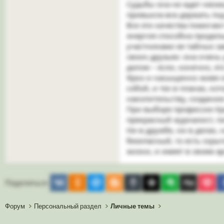
Судьбы она не ждет неожи
привыкла все держать под
Все эти качества помогаю
энергия способна проделы
участниками ее тайных за
своих друзьях: она очень
делом – если, конечно, эт
Ярко и насыщенно живя се
собой, и тех в планах, к
накопительству, созданию
При выборе профессии Кры
прекрасный журналист, пи
Ни в дружбе, ни в делах,
безопасный, то есть скры
жизни, и имеет в своем а
Vkontakte
Odnoklassniki
Mail.ru
Blogger
Buffer
Diaspora
Evernote
Digg
Ge
Поделиться:
Форум
Персональный раздел
Личные темы