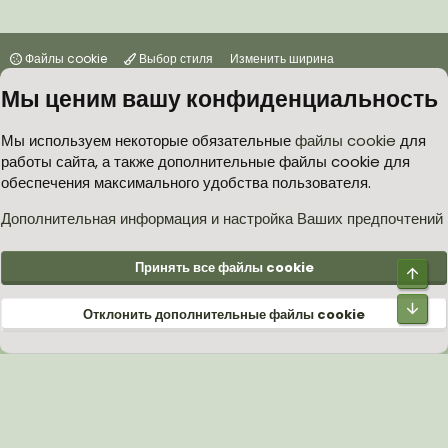
Файлы cookie
Выбор стиля
Изменить ширина
Мы ценим вашу конфиденциальность
Условия и правила
Политика в отношении обработки персональных данных
Мы используем некоторые обязательные
файлы cookie
для
работы сайта, а также дополнительные файлы cookie для
Согласие на обработку персональных данных
Помощь
Главная
обеспечения максимального удобства пользователя.
R
S
S
Дополнительная информация и настройка Ваших предпочтений
®
Community platform by XenForo
© 2010-2026 XenForo Ltd.
Принять все файлы cookie
Верх
Низ
Отклонить дополнительные файлы cookie