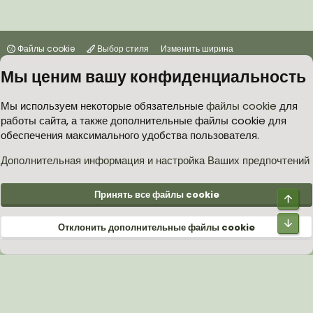
Файлы cookie
Выбор стиля
Изменить ширина
Мы ценим вашу конфиденциальность
Условия и правила
Политика в отношении обработки персональных данных
Мы используем некоторые обязательные
файлы cookie
для
работы сайта, а также дополнительные файлы cookie для
Согласие на обработку персональных данных
Помощь
Главная
обеспечения максимального удобства пользователя.
R
S
S
Дополнительная информация и настройка Ваших предпочтений
®
Community platform by XenForo
© 2010-2026 XenForo Ltd.
Принять все файлы cookie
Отклонить дополнительные файлы cookie