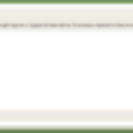
а идёт кругом. С трудом вставил фотку. Ты можешь перенести тему из 