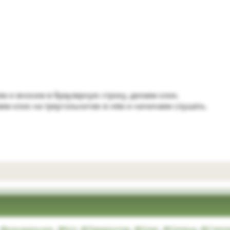
м и вносим в браузерную строку, делаем клик.
аем клик на треугольничек в нём и начинаем слушать.
@кинжальчик
,
@Кот
,
@Лермонтов
,
@Олег
,
@Селена
,
@Степл