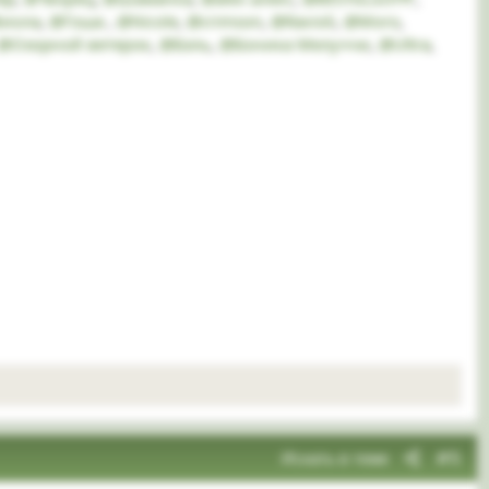
иола
,
@Гоша
,
@Nicole
,
@crimson
,
@Ravioli
,
@Moro
,
@Озорной ветерок
,
@Бэль
,
@Боника Мелуччи
,
@Ultra
,
Искать в теме
#5