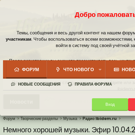
Добро пожаловать
Темы, сообщения и весь другой контент на нашем фору
участникам
. Чтобы воспользоваться всеми возможностями,
войти в систему под своей учётной з
После регистрации вы сможете просматривать весь контент
сообщест
ФОРУМ
ЧТО НОВОГО
НОВО
Пожалуйста, используя следующие кнопки,
войдите
или
з
НОВЫЕ СООБЩЕНИЯ
ПРАВИЛА ФОРУМА
ibidem.r
Новая система рейтинга (оценок
Новости
Вход
Иконки пользователя
Ваши собственные смайлики
Аналитика от Ассистента
Форум
Творческие разделы
Музыка
Радио Ibidem.ru
Немного хорошей музыки. Эфир 10.04.