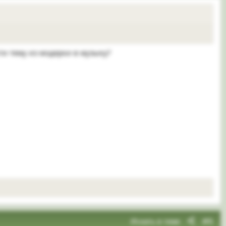
сти тему из модерки в музыку?
Искать в теме
#6