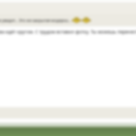
не увидит… Это же закрытая модерка…
ова идёт кругом. С трудом вставил фотку. Ты можешь перене