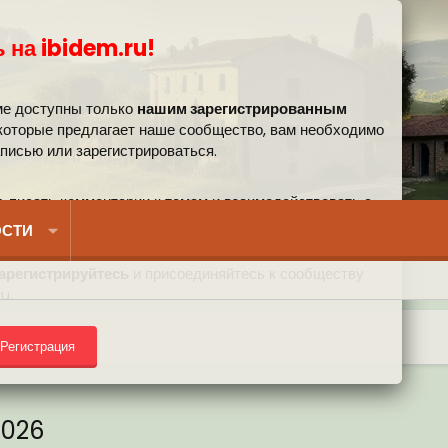
 на ibidem.ru!
ме доступны только
нашим зарегистрированным
 которые предлагает наше сообщество, вам необходимо
аписью или зарегистрироваться.
, писать комментарии к темам и взаимодействовать с
вом.
СТИ
арегистрируйтесь
и присоединяйтесь к сообществу
u.
) на форуме
Регистрация
2026