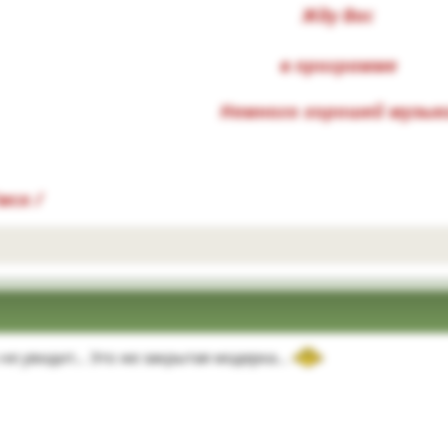
Жду Вас
в программе
Немного хорошей музык
мск /
 не увидит… Это же закрытая модерка…