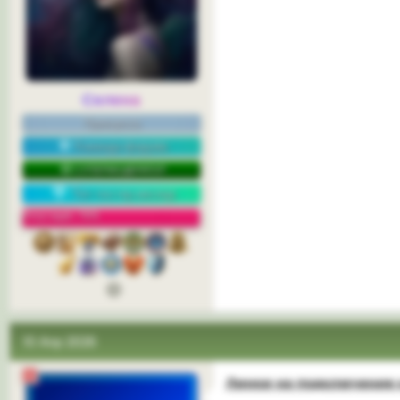
Селена
Принцесса
Команда форума
СУПЕРМОДЕРАТОР
Топ-постер месяца
Репутация: 76%
10 Апр 2026
Линки на подключение 