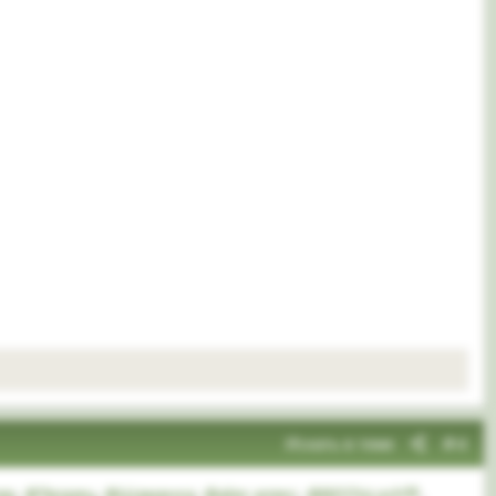
Искать в теме
#4
ер
,
@Творец
,
@Шаманка
,
@alex алекс
,
@BESToLoch💚
,