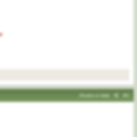
и
Искать в теме
#2