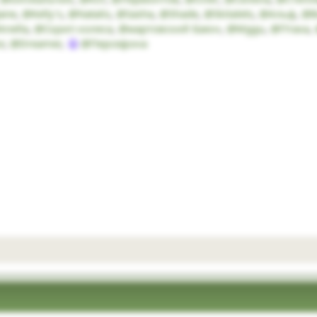
ane
,
@Kelly’s
,
@Natalis
,
@Sasha
,
@Shade
,
@Skitalets
,
@Альф
,
@В
nella
,
@Скрип колеса
,
@мартовский Баюн
,
@Mggu
,
@Птаха
,
r
,
@Dreamer
,
@Персефона