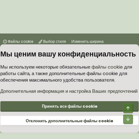
Файлы cookie
Выбор стиля
Изменить ширина
Мы ценим вашу конфиденциальность
Условия и правила
Политика в отношении обработки персональных данных
Мы используем некоторые обязательные
файлы cookie
для
работы сайта, а также дополнительные файлы cookie для
Согласие на обработку персональных данных
Помощь
Главная
обеспечения максимального удобства пользователя.
R
S
S
Дополнительная информация и настройка Ваших предпочтений
®
Community platform by XenForo
© 2010-2026 XenForo Ltd.
Принять все файлы cookie
Отклонить дополнительные файлы cookie