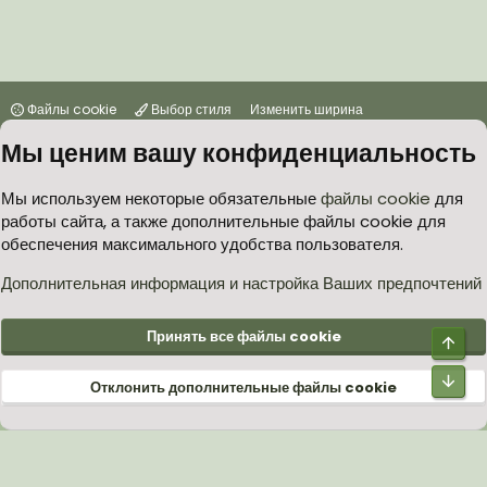
Файлы cookie
Выбор стиля
Изменить ширина
Мы ценим вашу конфиденциальность
Условия и правила
Политика в отношении обработки персональных данных
Мы используем некоторые обязательные
файлы cookie
для
работы сайта, а также дополнительные файлы cookie для
Согласие на обработку персональных данных
Помощь
Главная
обеспечения максимального удобства пользователя.
R
S
S
Дополнительная информация и настройка Ваших предпочтений
®
Community platform by XenForo
© 2010-2026 XenForo Ltd.
Принять все файлы cookie
Отклонить дополнительные файлы cookie