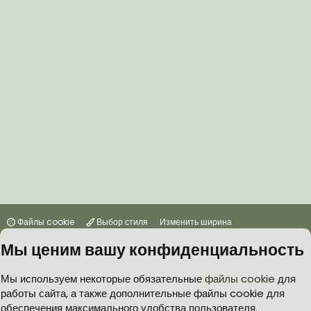
Файлы cookie
Выбор стиля
Изменить ширина
Мы ценим вашу конфиденциальность
Условия и правила
Политика в отношении обработки персональных данных
Мы используем некоторые обязательные
файлы cookie
для
работы сайта, а также дополнительные файлы cookie для
Согласие на обработку персональных данных
Помощь
Главная
обеспечения максимального удобства пользователя.
R