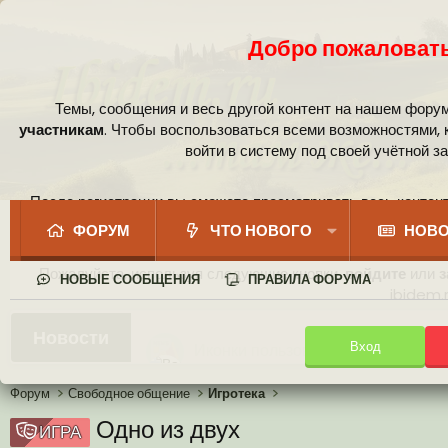
Добро пожаловать
Темы, сообщения и весь другой контент на нашем фору
участникам
. Чтобы воспользоваться всеми возможностями,
войти в систему под своей учётной з
После регистрации вы сможете просматривать весь контент
сообщест
ФОРУМ
ЧТО НОВОГО
НОВО
Пожалуйста, используя следующие кнопки,
войдите
или
з
НОВЫЕ СООБЩЕНИЯ
ПРАВИЛА ФОРУМА
ibidem.r
Ваши собственные смайлики
Новости
Вход
Иконки пользователя
Аналитика от Ассистента
Новая система рейтинга (оценок
Форум
Свободное общение
Игротека
Одно из двух
ИГРА