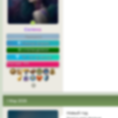
Селена
Принцесса
Команда форума
СУПЕРМОДЕРАТОР
Топ-постер месяца
Репутация: 75%
1 Мар 2026
Новый год