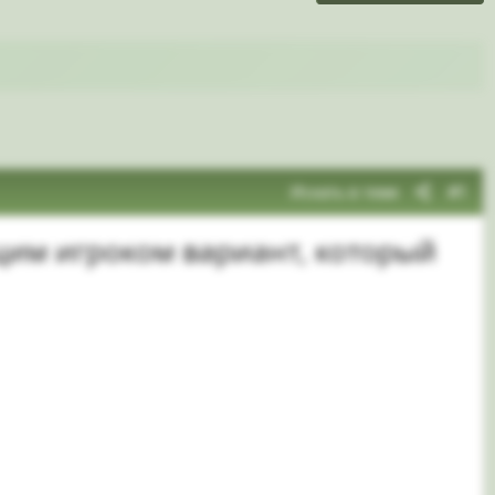
Искать в теме
#1
им игроком вариант, который