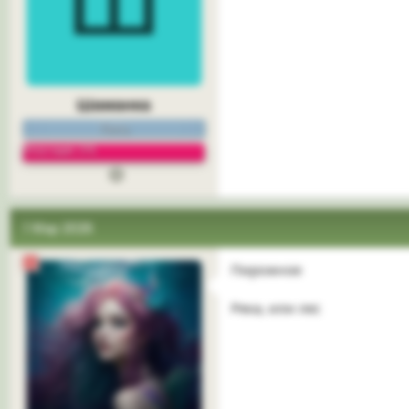
Шаманка
Гость
Репутация: 0%
1 Мар 2026
Пирожное
Река, или лес