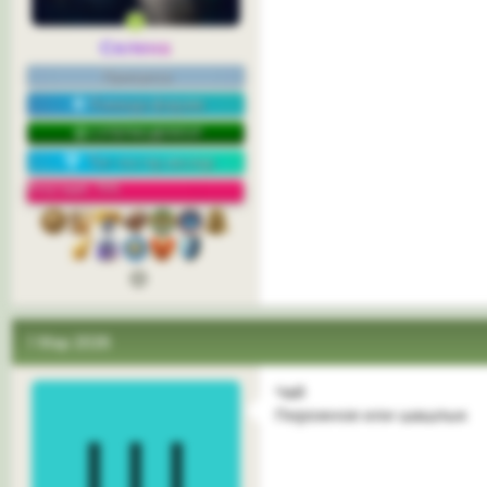
Селена
Принцесса
Команда форума
СУПЕРМОДЕРАТОР
Топ-постер месяца
Репутация: 75%
1 Мар 2026
Чай
Пирожное или шашлык
Ш