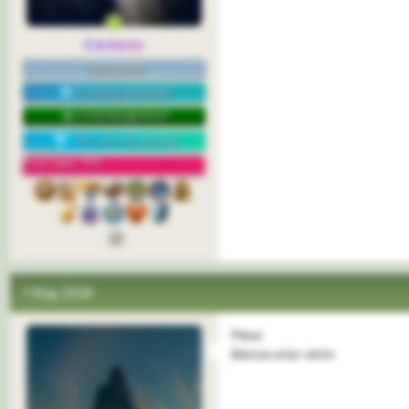
Селена
Принцесса
Команда форума
СУПЕРМОДЕРАТОР
Топ-постер месяца
Репутация: 75%
1 Мар 2026
Река
Весна или лето