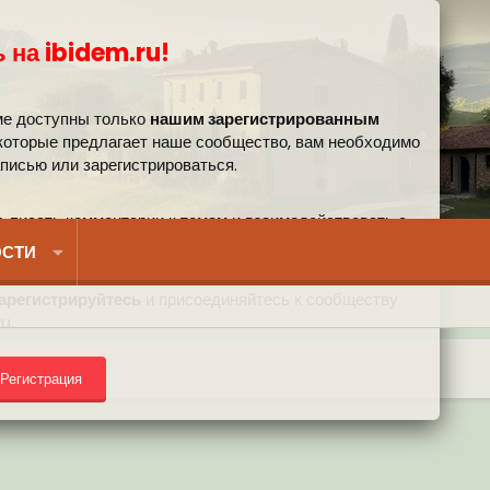
 на ibidem.ru!
ме доступны только
нашим зарегистрированным
 которые предлагает наше сообщество, вам необходимо
аписью или зарегистрироваться.
, писать комментарии к темам и взаимодействовать с
вом.
СТИ
арегистрируйтесь
и присоединяйтесь к сообществу
u.
Регистрация
) на форуме