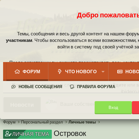
Добро пожаловать
Темы, сообщения и весь другой контент на нашем фору
участникам
. Чтобы воспользоваться всеми возможностями,
войти в систему под своей учётной з
После регистрации вы сможете просматривать весь контент
сообщест
ФОРУМ
ЧТО НОВОГО
НОВО
Пожалуйста, используя следующие кнопки,
войдите
или
з
НОВЫЕ СООБЩЕНИЯ
ПРАВИЛА ФОРУМА
ibidem.r
Ваши собственные смайлики
Новости
Вход
Иконки пользователя
Аналитика от Ассистента
Новая система рейтинга (оценок
Форум
Персональный раздел
Личные темы
Островок
ЛИЧНАЯ ТЕМА