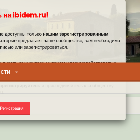
 на ibidem.ru!
ме доступны только
нашим зарегистрированным
 которые предлагает наше сообщество, вам необходимо
аписью или зарегистрироваться.
, писать комментарии к темам и взаимодействовать с
вом.
СТИ
арегистрируйтесь
и присоединяйтесь к сообществу
u.
Регистрация
) на форуме