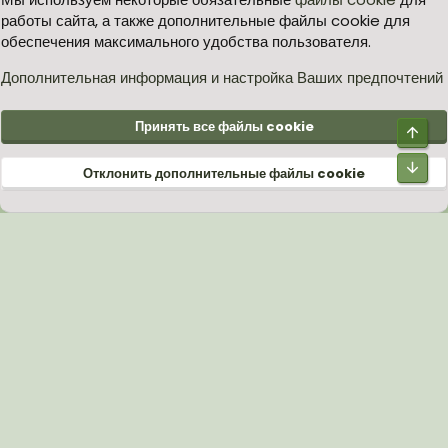
работы сайта, а также дополнительные файлы cookie для
Согласие на обработку персональных данных
Помощь
Главная
обеспечения максимального удобства пользователя.
R
S
S
Дополнительная информация и настройка Ваших предпочтений
®
Community platform by XenForo
© 2010-2026 XenForo Ltd.
Принять все файлы cookie
Отклонить дополнительные файлы cookie