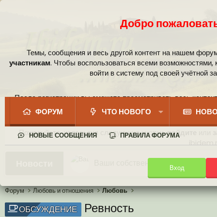
Добро пожаловать
Темы, сообщения и весь другой контент на нашем фору
участникам
. Чтобы воспользоваться всеми возможностями,
войти в систему под своей учётной з
После регистрации вы сможете просматривать весь контент
сообщест
ФОРУМ
ЧТО НОВОГО
НОВО
Пожалуйста, используя следующие кнопки,
войдите
или
з
НОВЫЕ СООБЩЕНИЯ
ПРАВИЛА ФОРУМА
ibidem.r
Ваши собственные смайлики
Новости
Вход
Иконки пользователя
Аналитика от Ассистента
Новая система рейтинга (оценок
Форум
Любовь и отношения
Любовь
Ревность
ОБСУЖДЕНИЕ