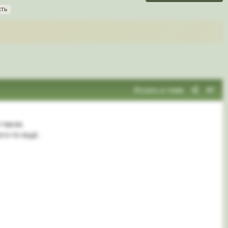
сть
Искать в теме
#1
 такое.
го-то ещё.