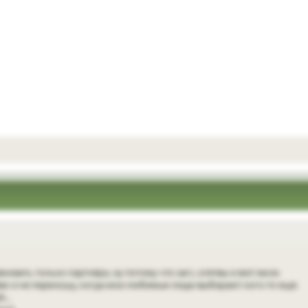
новать только партнёра, ну потому что загс, клятвы и всё такое.
ек и не переношу, когда мои любимые люди выбирают кого-то ещё.
...