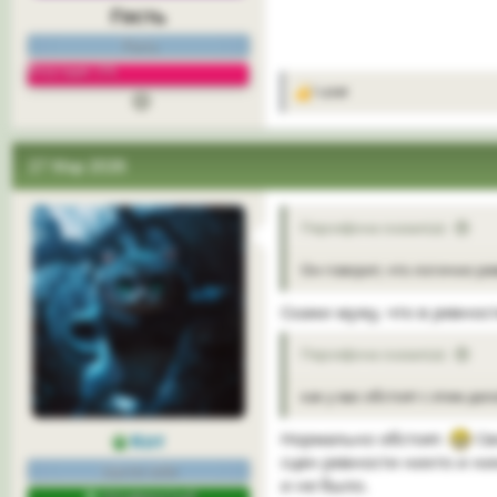
Гость
Гость
Репутация: 0%
1 user
Р
е
а
к
27 Мар 2026
ц
и
и
:
Персефона сказал(а):
Он говорит, что логично р
Скажи мужу, что в ревнос
Персефона сказал(а):
как у вас обстоят с этим дел
Кот
Нормально обстоят.
Св
сцен ревности никто и ни
сам по себе
и не было.