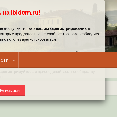
 на ibidem.ru!
ме доступны только
нашим зарегистрированным
 которые предлагает наше сообщество, вам необходимо
аписью или зарегистрироваться.
, писать комментарии к темам и взаимодействовать с
вом.
СТИ
арегистрируйтесь
и присоединяйтесь к сообществу
u.
Регистрация
) на форуме