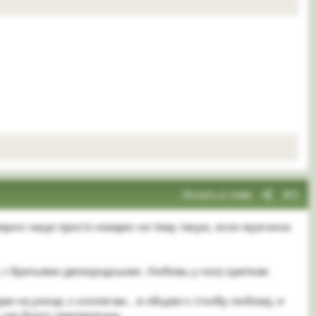
Искать в теме
#3
аверно чаще просто юмарю на тему такую, если мужчина
, с братьями двоюродными. Любовь у них) крепкая.
ядам на улице, к коллегам... в общем к столбу любому, и
 как будто температура.