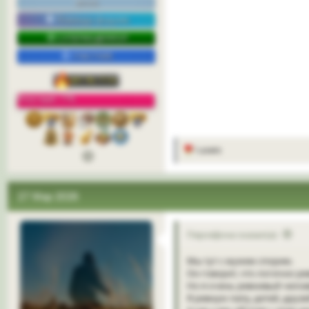
весна
Команда форума
СУПЕРМОДЕРАТОР
УЧАСТНИК
Репутация: 77%
3
1 users
Р
е
а
к
27 Мар 2026
ц
и
и
:
Персефона сказал(а):
Мы тут с мужем спорим.
Он говорит, что логично рев
Но я очень ревнивый челов
Я ревную папу, детей, друзей