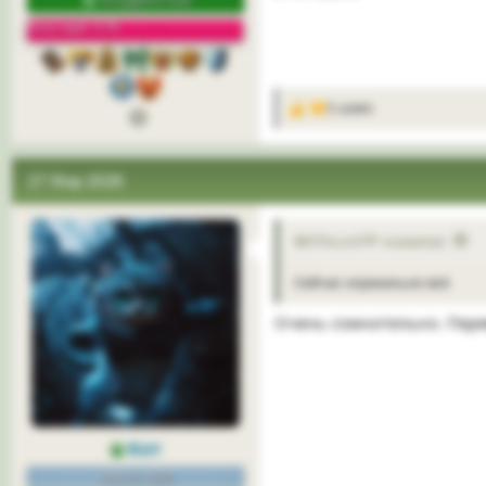
ПРОДВИНУТЫЙ
Репутация: 57%
2 users
Р
е
а
к
27 Мар 2026
ц
и
и
:
BESToLoch💚 сказал(а):
Сейчас нормально всё
Очень сомнительно. Перев
Кот
сам по себе