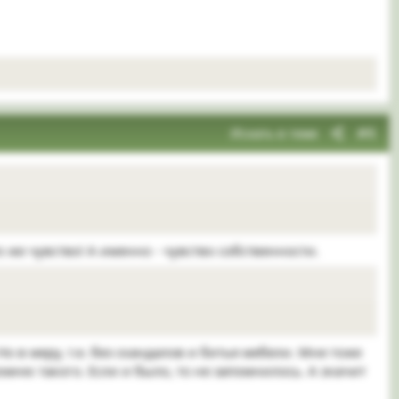
Искать в теме
#6
 же чувство! А именно - чувство собственности.
 в меру, т.е. без скандалов и битья мебели. Мне тоже
омню такого. Если и было, то не запомнилось. А значит