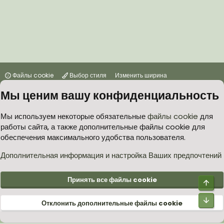
Файлы cookie
Выбор стиля
Изменить ширина
Мы ценим вашу конфиденциальность
Условия и правила
Политика в отношении обработки персональных данных
Мы используем некоторые обязательные
файлы cookie
для
работы сайта, а также дополнительные файлы cookie для
Согласие на обработку персональных данных
Помощь
Главная
обеспечения максимального удобства пользователя.
R
S
S
Дополнительная информация и настройка Ваших предпочтений
®
Community platform by XenForo
© 2010-2026 XenForo Ltd.
Принять все файлы cookie
Отклонить дополнительные файлы cookie