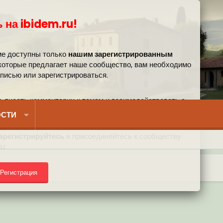
 на ibidem.ru!
ме доступны только
нашим зарегистрированным
 которые предлагает наше сообщество, вам необходимо
аписью или зарегистрироваться.
, писать комментарии к темам и взаимодействовать с
вом.
СТИ
арегистрируйтесь
и присоединяйтесь к сообществу
u.
Регистрация
) на форуме