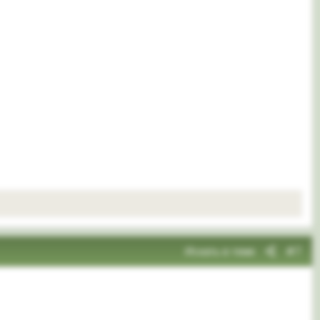
Искать в теме
#7