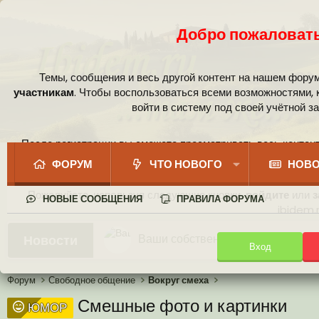
Добро пожаловать
Темы, сообщения и весь другой контент на нашем фору
участникам
. Чтобы воспользоваться всеми возможностями,
войти в систему под своей учётной з
После регистрации вы сможете просматривать весь контент
сообщест
ФОРУМ
ЧТО НОВОГО
НОВО
Пожалуйста, используя следующие кнопки,
войдите
или
з
НОВЫЕ СООБЩЕНИЯ
ПРАВИЛА ФОРУМА
ibidem.r
Ваши собственные смайлики
Новости
Вход
Иконки пользователя
Аналитика от Ассистента
Новая система рейтинга (оценок
Форум
Свободное общение
Вокруг смеха
Смешные фото и картинки
ЮМОР