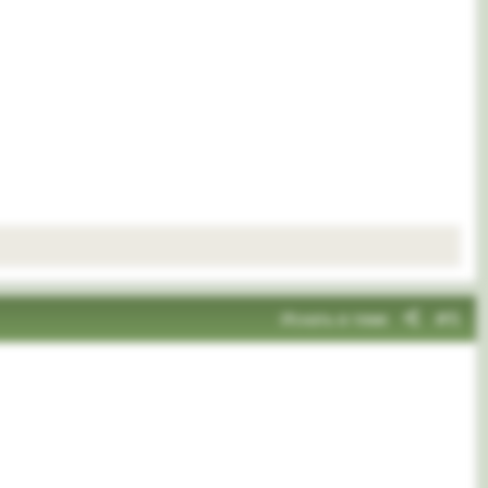
Искать в теме
#5