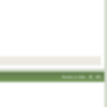
Искать в теме
#6