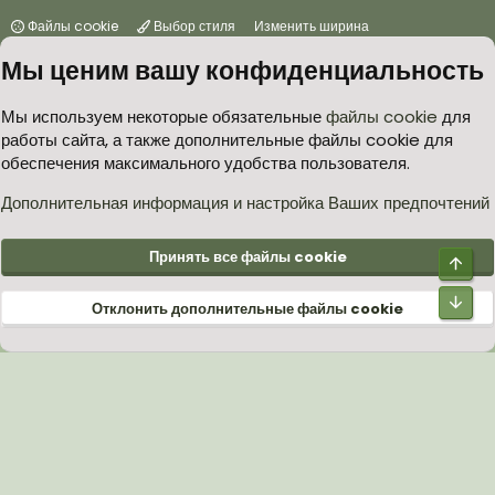
Файлы cookie
Выбор стиля
Изменить ширина
Мы ценим вашу конфиденциальность
Условия и правила
Политика в отношении обработки персональных данных
Мы используем некоторые обязательные
файлы cookie
для
работы сайта, а также дополнительные файлы cookie для
Согласие на обработку персональных данных
Помощь
Главная
обеспечения максимального удобства пользователя.
R
S
S
Дополнительная информация и настройка Ваших предпочтений
®
Community platform by XenForo
© 2010-2026 XenForo Ltd.
Принять все файлы cookie
Верх
Низ
Отклонить дополнительные файлы cookie