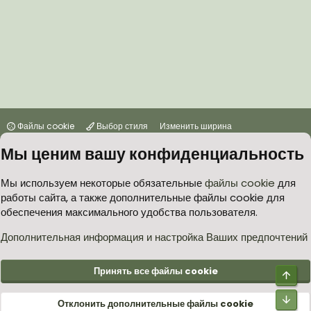
Файлы cookie
Выбор стиля
Изменить ширина
Мы ценим вашу конфиденциальность
Условия и правила
Политика в отношении обработки персональных данных
Мы используем некоторые обязательные
файлы cookie
для
работы сайта, а также дополнительные файлы cookie для
Согласие на обработку персональных данных
Помощь
Главная
обеспечения максимального удобства пользователя.
R
S
S
Дополнительная информация и настройка Ваших предпочтений
®
Community platform by XenForo
© 2010-2026 XenForo Ltd.
Принять все файлы cookie
Отклонить дополнительные файлы cookie