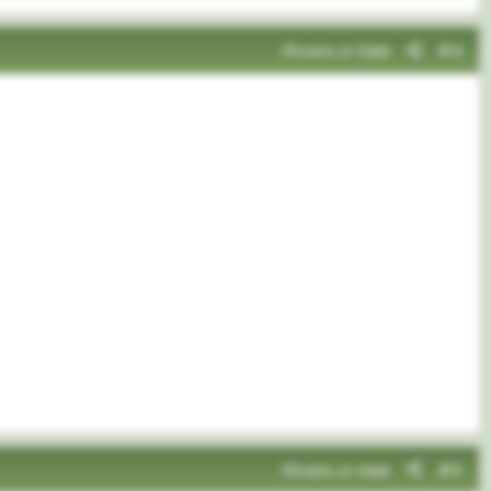
Искать в теме
#4
Искать в теме
#5