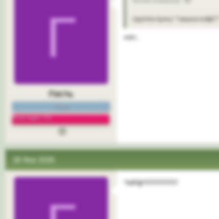
Г
группа пульс "чашка кофе"
нет..
Гость
Гость
Репутация: 0%
28 Фев 2026
Чайф!!!!!!!!!!!!!!!!!!