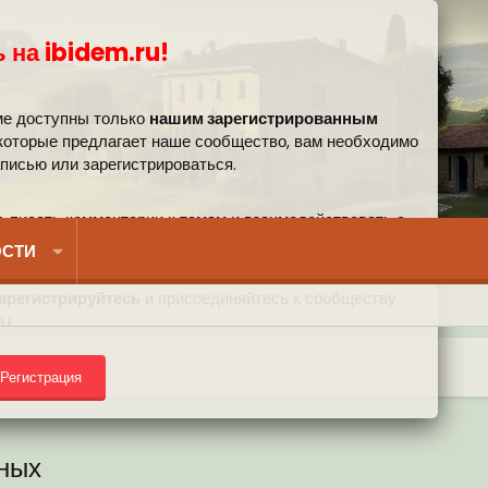
 на ibidem.ru!
ме доступны только
нашим зарегистрированным
 которые предлагает наше сообщество, вам необходимо
аписью или зарегистрироваться.
, писать комментарии к темам и взаимодействовать с
вом.
СТИ
арегистрируйтесь
и присоединяйтесь к сообществу
u.
Регистрация
) на форуме
тных