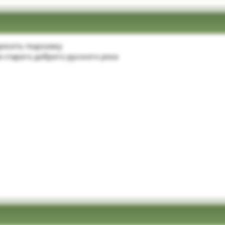
росить подсказку
я старого доброго русского рока