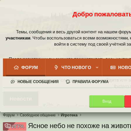
Добро пожаловать
Темы, сообщения и весь другой контент на нашем фору
участникам
. Чтобы воспользоваться всеми возможностями,
войти в систему под своей учётной з
После регистрации вы сможете просматривать весь контент
сообщест
ФОРУМ
ЧТО НОВОГО
НОВО
Пожалуйста, используя следующие кнопки,
войдите
или
з
НОВЫЕ СООБЩЕНИЯ
ПРАВИЛА ФОРУМА
ibidem.r
Ваши собственные смайлики
Новости
Вход
Иконки пользователя
Аналитика от Ассистента
Новая система рейтинга (оценок
Форум
Свободное общение
Игротека
Ясное небо не похоже на живо
ИГРА