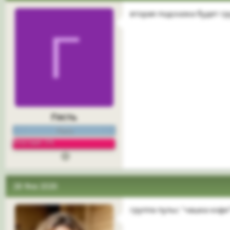
вторая подсказка будет гр
Г
Гость
Гость
Репутация: 0%
28 Фев 2026
группа пульс "чашка кофе