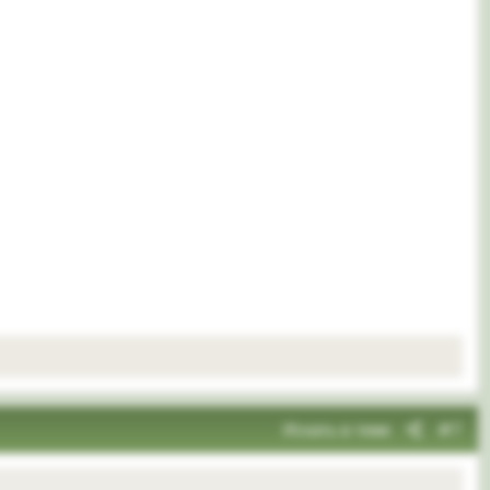
Искать в теме
#7