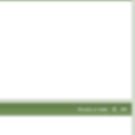
Искать в теме
#6