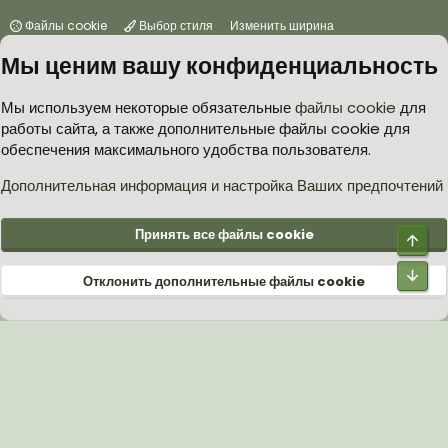
Файлы cookie
Выбор стиля
Изменить ширина
Мы ценим вашу конфиденциальность
Условия и правила
Политика в отношении обработки персональных данных
Мы используем некоторые обязательные
файлы cookie
для
работы сайта, а также дополнительные файлы cookie для
Согласие на обработку персональных данных
Помощь
Главная
обеспечения максимального удобства пользователя.
R
S
S
Дополнительная информация и настройка Ваших предпочтений
®
Community platform by XenForo
© 2010-2026 XenForo Ltd.
Принять все файлы cookie
Верх
Низ
Отклонить дополнительные файлы cookie