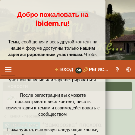
Добро пожаловать на
ibidem.ru!
Темы, сообщения и весь другой контент на
нашем форуме доступны только
нашим
зарегистрированным участникам
. Чтобы
воспользоваться всеми возможностями,
которые предлагает наше сообщество, вам
ВХОД
РЕГИСТРАЦИЯ
необходимо войти в систему под своей
учётной записью или зарегистрироваться.
НОВОСТИ
После регистрации вы сможете
Ваши собственные смайлики
просматривать весь контент, писать
комментарии к темам и взаимодействовать с
Иконки пользователя
Аналитика от Ассистента
Новая система рейтинга (оценок) на форуме
сообществом.
Келия - персональный раздел
*Заморозка* плохого.
ТОНКИЙ МИР
Пожалуйста, используя следующие кнопки,