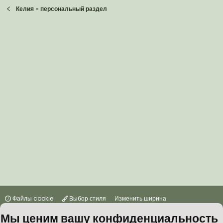
Келия - персональный раздел
Файлы cookie
Выбор стиля
Изменить ширина
Мы ценим вашу конфиденциальность