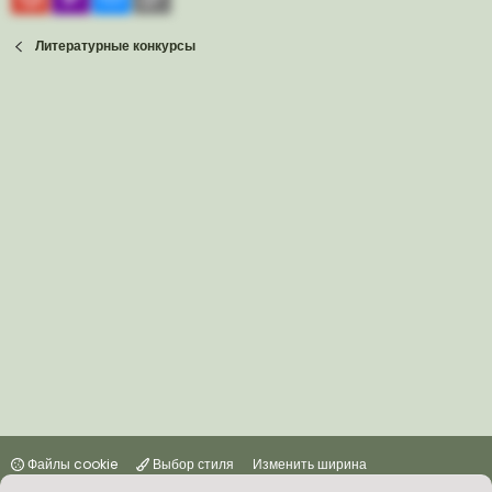
Литературные конкурсы
Файлы cookie
Выбор стиля
Изменить ширина